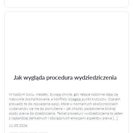
Jak wygląda procedura wydziedziczenia
W każdym życiu, niestety, bywają chwile, gdy relacje rodzinne stają się
niezwykle skomplikowane, a konflikty osiągają punkt krytyczny. Czasem
prowadzi to do rozważania opcji, które w normalnych okolicznościach
wydawałyby się nie do pomyślenia – jak choćby pozbawienie bliskiej
osoby prawa do dziedziczenia. Temat procedury wydziedziczenia to jeden
z najbardziej delikatnych i obciążonych emocjami aspektów prawa […]
11.05.2026