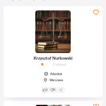
Krzysztof Nurkowski
Recenzji:
0 recenzji
Ocena:
Adwokat
Warszawa
0
0