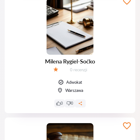
Milena Rygiel-Soćko
Recenzji:
0 recenzji
Ocena:
Adwokat
Warszawa
0
0