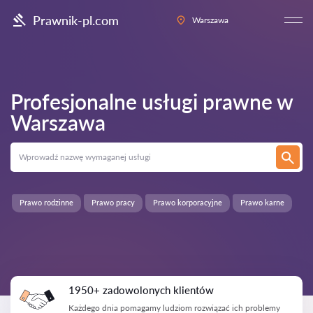
Prawnik-pl.com
Warszawa
Profesjonalne usługi prawne w
Warszawa
Prawo rodzinne
Prawo pracy
Prawo korporacyjne
Prawo karne
1950+ zadowolonych klientów
Każdego dnia pomagamy ludziom rozwiązać ich problemy