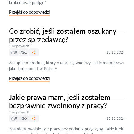
kroki muszę podjąć?
Przejdź do odpowiedzi
Co zrobić, jeśli zostałem oszukany
przez sprzedawcę?
1 odpowiedź
0
1
15.12.2024
Zakupiłem produkt, który okazał się wadliwy. Jakie mam prawa
jako konsument w Polsce?
Przejdź do odpowiedzi
Jakie prawa mam, jeśli zostałem
bezprawnie zwolniony z pracy?
1 odpowiedź
0
5
15.12.2024
Zostałem zwolniony z pracy bez podania przyczyny. Jakie kroki