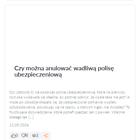
Czy można anulować wadliwą polisę
ubezpieczeniową
Czy zdarzyło Ci się podpisać polisę ubezpieczeniową, która na pierwszy
rzut oka wydawała się idealna, by później odkryć, że wcale taka nie jest? A
może po szkodzie okazało się, że ubezpieczyciel odmawia wypłaty
odszkodowania, powołując się na zapisy, o których nigdy nie słyszałeś? To
frustrujące doświadczenie, które potrafi spędzać sen z powiek. Właśnie
dlatego tak […]
12.05.2026
0
0
2