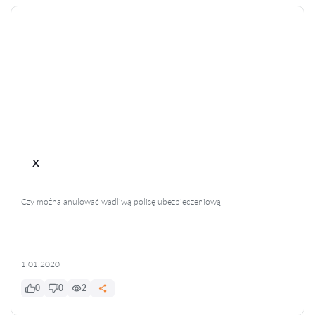
x
Czy można anulować wadliwą polisę ubezpieczeniową
1.01.2020
0
0
2