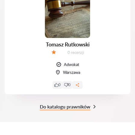
Tomasz Rutkowski
Recenzji:
0 recenzji
Ocena:
Adwokat
Warszawa
0
0
Do katalogu prawników