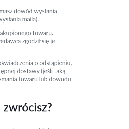
e masz dowód wysłania
ysłania maila).
zakupionego towaru.
edawca zgodził się je
wiadczenia o odstąpieniu,
ępnej dostawy (jeśli taką
rzymania towaru lub dowodu
 zwrócisz?