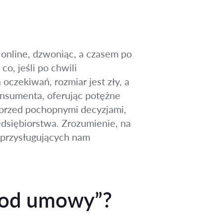
 online, dzwoniąc, a czasem po
o, jeśli po chwili
 oczekiwań, rozmiar jest zły, a
onsumenta, oferując potężne
k przed pochopnymi decyzjami,
dsiębiorstwa. Zrozumienie, na
z przysługujących nam
e od umowy”?