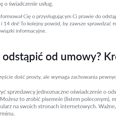
 o świadczenie usług.
informował Cię o przysługującym Ci prawie do odst
 i 14 dni! To kolejny powód, by zawsze sprawdzać r
wiązki informacyjne.
e odstąpić od umowy? Kr
częście dość prosty, ale wymaga zachowania pewnyc
żyć sprzedawcy jednoznaczne oświadczenie o od
żesz to zrobić pisemnie (listem poleconym), ma
ularz na swoich stronach internetowych. Ważne, 
rminu.