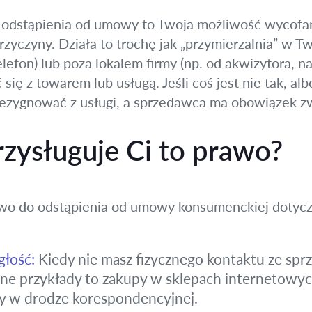
odstąpienia od umowy to Twoja możliwość wycofania
zyczyny. Działa to trochę jak „przymierzalnia” w T
telefon) lub poza lokalem firmy (np. od akwizytora, n
się z towarem lub usługą. Jeśli coś jest nie tak, al
rezygnować z usługi, a sprzedawca ma obowiązek zw
rzysługuje Ci to prawo?
awo do odstąpienia od umowy konsumenckiej dotyc
łość:
Kiedy nie masz fizycznego kontaktu ze sp
e przykłady to zakupy w sklepach internetowych
zy w drodze korespondencyjnej.