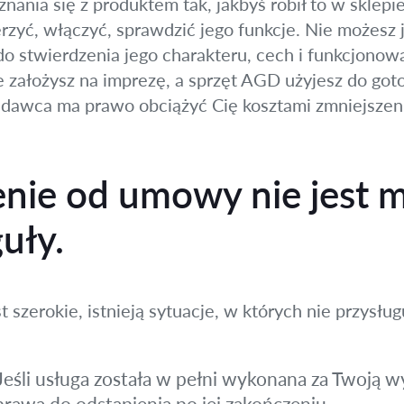
nania się z produktem tak, jakbyś robił to w sklep
rzyć, włączyć, sprawdzić jego funkcje. Nie możes
o stwierdzenia jego charakteru, cech i funkcjonowa
e założysz na imprezę, a sprzęt AGD użyjesz do goto
zedawca ma prawo obciążyć Cię kosztami zmniejszen
enie od umowy nie jest 
uły.
 szerokie, istnieją sytuacje, w których nie przysług
Jeśli usługa została w pełni wykonana za Twoją wy
rawa do odstąpienia po jej zakończeniu.