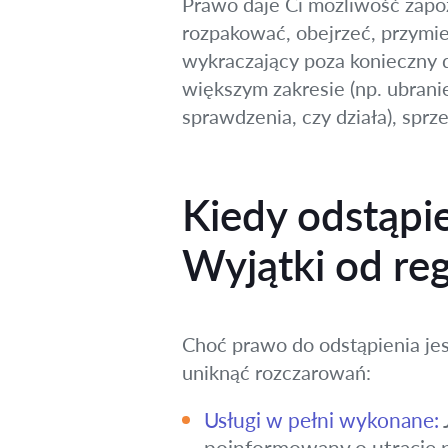
Prawo daje Ci możliwość zapoz
rozpakować, obejrzeć, przymie
wykraczający poza konieczny d
większym zakresie (np. ubrani
sprawdzenia, czy działa), spr
Kiedy odstąpi
Wyjątki od reg
Choć prawo do odstąpienia jest
uniknąć rozczarowań:
Usługi w pełni wykonane:
poinformowany o utracie p