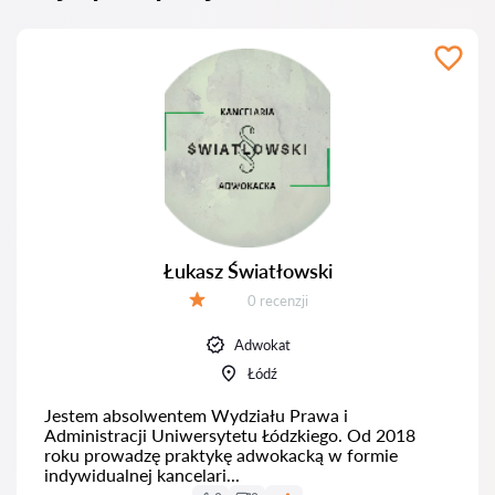
Łukasz Światłowski
Recenzji:
0 recenzji
Ocena:
Adwokat
Łódź
Jestem absolwentem Wydziału Prawa i
Administracji Uniwersytetu Łódzkiego. Od 2018
roku prowadzę praktykę adwokacką w formie
indywidualnej kancelari...