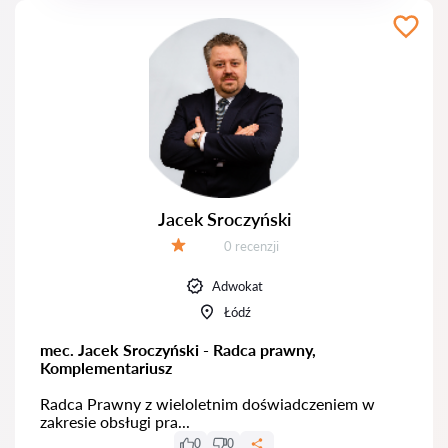
Jacek Sroczyński
Recenzji:
0 recenzji
Ocena:
Adwokat
Łódź
mec. Jacek Sroczyński - Radca prawny,
Komplementariusz
Radca Prawny z wieloletnim doświadczeniem w
zakresie obsługi pra...
0
0