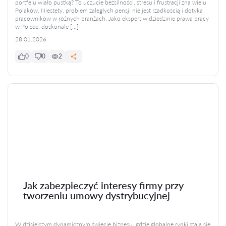
portfelu wiało pustką? To uczucie bezsilności, stresu i frustracji zna wielu
Polaków. Niestety, problem zaległych pensji nie jest rzadkością i dotyka
pracowników w różnych branżach. Jako ekspert w dziedzinie prawa pracy
w Polsce, doskonale […]
28.01.2026
0
0
2
Jak zabezpieczyć interesy firmy przy
tworzeniu umowy dystrybucyjnej
W dzisiejszym dynamicznym świecie biznesu, gdzie globalne rynki stają się