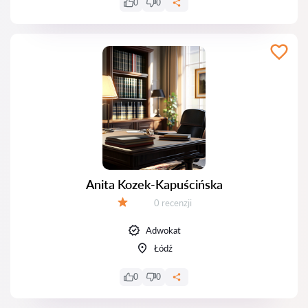
0
0
Anita Kozek-Kapuścińska
Recenzji:
0 recenzji
Ocena:
Adwokat
Łódź
0
0