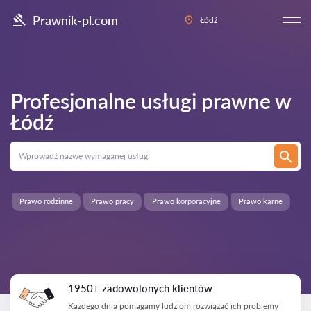
Prawnik-pl.com
Łódź
Profesjonalne usługi prawne w
Łódź
Prawo rodzinne
Prawo pracy
Prawo korporacyjne
Prawo karne
1950+ zadowolonych klientów
Każdego dnia pomagamy ludziom rozwiązać ich problemy