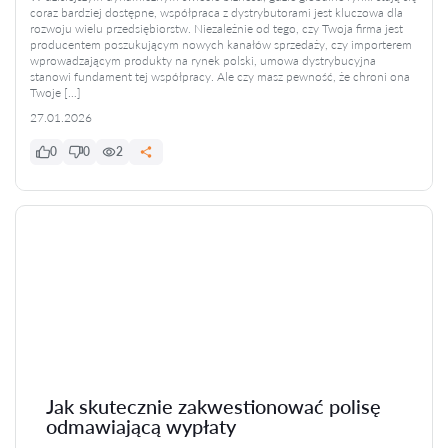
coraz bardziej dostępne, współpraca z dystrybutorami jest kluczowa dla
rozwoju wielu przedsiębiorstw. Niezależnie od tego, czy Twoja firma jest
producentem poszukującym nowych kanałów sprzedaży, czy importerem
wprowadzającym produkty na rynek polski, umowa dystrybucyjna
stanowi fundament tej współpracy. Ale czy masz pewność, że chroni ona
Twoje […]
27.01.2026
0
0
2
Jak skutecznie zakwestionować polisę
odmawiającą wypłaty