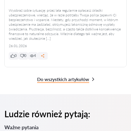
Wyobraź sobie sytuację: przez lata regularnie opłacasz składki
ubezpieczeniowe, wierząc, że w razie potrzeby Twoja polisa zapewni Ci
bezpieczeństwo i wsparcie. Niestety, gdy przychodzi moment, w którym
ubezpieczenie ma zadziałać, otrzymujesz lakoniczną odmowę wypłaty
świadczenia. Frustracja, bezsilność, a często także dotkliwe konsekwencje
finansowe to naturalne odczucia. Właśnie dlatego tak ważne jest, aby
wiedzieć, jak skutecznie […]
26.01.2026
0
0
4
Do wszystkich artykułów
Ludzie również pytają:
Ważne pytania