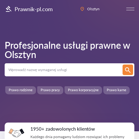
Prawnik-pl.com
Olsztyn
Profesjonalne usługi prawne w
Olsztyn
Prawo rodzinne
Prawo pracy
Prawo korporacyjne
Prawo karne
1950+ zadowolonych klientów
Każdego dnia pomagamy ludziom rozwiązać ich problemy