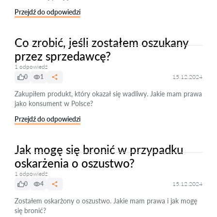
Przejdź do odpowiedzi
Co zrobić, jeśli zostałem oszukany
przez sprzedawcę?
1 odpowiedź
0
1
15.12.2024
Zakupiłem produkt, który okazał się wadliwy. Jakie mam prawa
jako konsument w Polsce?
Przejdź do odpowiedzi
Jak mogę się bronić w przypadku
oskarżenia o oszustwo?
1 odpowiedź
0
4
15.12.2024
Zostałem oskarżony o oszustwo. Jakie mam prawa i jak mogę
się bronić?