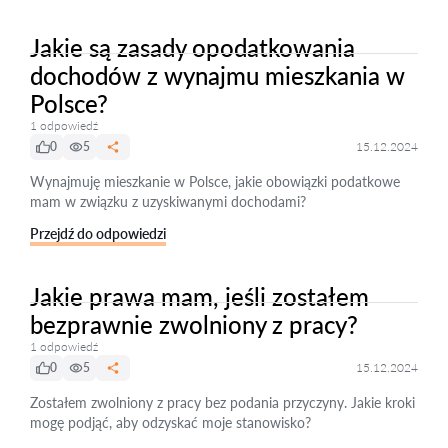
Jakie są zasady opodatkowania
dochodów z wynajmu mieszkania w
Polsce?
1 odpowiedź
0
5
15.12.2024
Wynajmuję mieszkanie w Polsce, jakie obowiązki podatkowe
mam w związku z uzyskiwanymi dochodami?
Przejdź do odpowiedzi
Jakie prawa mam, jeśli zostałem
bezprawnie zwolniony z pracy?
1 odpowiedź
0
5
15.12.2024
Zostałem zwolniony z pracy bez podania przyczyny. Jakie kroki
mogę podjąć, aby odzyskać moje stanowisko?