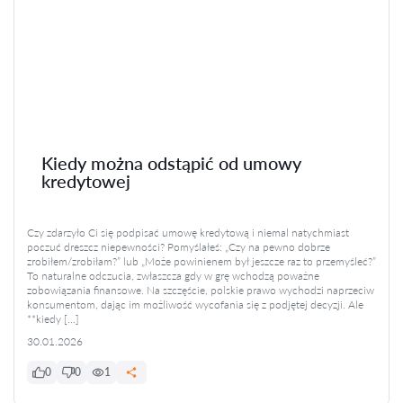
Kiedy można odstąpić od umowy
kredytowej
Czy zdarzyło Ci się podpisać umowę kredytową i niemal natychmiast
poczuć dreszcz niepewności? Pomyślałeś: „Czy na pewno dobrze
zrobiłem/zrobiłam?” lub „Może powinienem był jeszcze raz to przemyśleć?”
To naturalne odczucia, zwłaszcza gdy w grę wchodzą poważne
zobowiązania finansowe. Na szczęście, polskie prawo wychodzi naprzeciw
konsumentom, dając im możliwość wycofania się z podjętej decyzji. Ale
**kiedy […]
30.01.2026
0
0
1