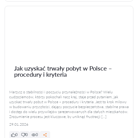
Jak uzyskać trwały pobyt w Polsce –
procedury i kryteria
Marzysz o stabilności i poczuciu przynależności w Polsce? Wielu
cudzoziemców, którzy pokochali nasz kraj, staje przed pytaniem, jak
uzyskać trwały pobyt w Polsce – procedury i kryteria. Jest to krok milowy
w budowaniu przyszłości, dający poczucie bezpieczeństwa, stabilne prawa
i dostęp do wielu przywilejów zarezerwowanych dla stałych mieszkańców.
Zrozumienie procesu jest kluczowe, by uniknąć frustracji […]
29.01.2026
0
0
0