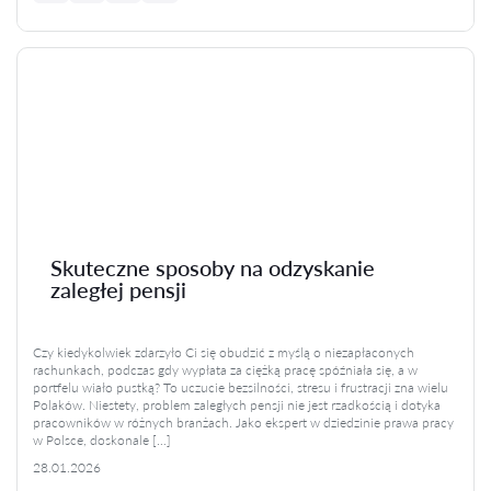
Skuteczne sposoby na odzyskanie
zaległej pensji
Czy kiedykolwiek zdarzyło Ci się obudzić z myślą o niezapłaconych
rachunkach, podczas gdy wypłata za ciężką pracę spóźniała się, a w
portfelu wiało pustką? To uczucie bezsilności, stresu i frustracji zna wielu
Polaków. Niestety, problem zaległych pensji nie jest rzadkością i dotyka
pracowników w różnych branżach. Jako ekspert w dziedzinie prawa pracy
w Polsce, doskonale […]
28.01.2026