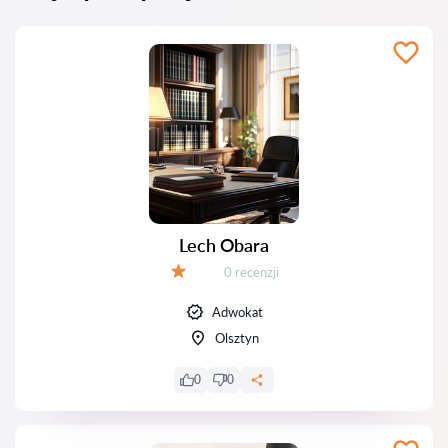
Lech Obara
Recenzji:
0 recenzji
Ocena:
Adwokat
Olsztyn
0
0