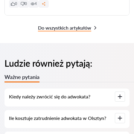
0
0
4
Do wszystkich artykułów
Ludzie również pytają:
Ważne pytania
Kiedy należy zwrócić się do adwokata?
Kiedy należy zwrócić się do adwokata? Ludzie decydują się na
Ile kosztuje zatrudnienie adwokata w Olsztyn?
wizytę u adwokata, gdy napotykają poważne trudności. W
Olsztyn do profesjonalnej pomocy adwokata często sięgają,
gdy sprawa jest już w sądzie lub urzędzie i nie przebiega
zgodnie z oczekiwaniami. Co gorsza, czasem sprawa jest już