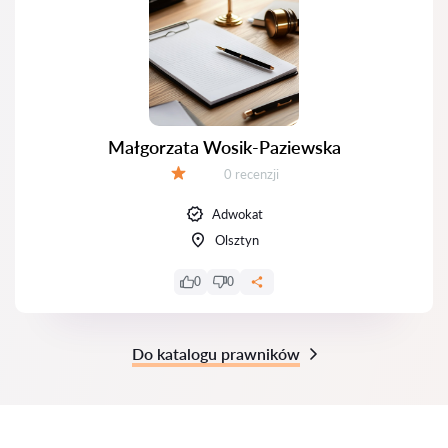
Małgorzata Wosik-Paziewska
Recenzji:
0 recenzji
Ocena:
Adwokat
Olsztyn
0
0
Do katalogu prawników