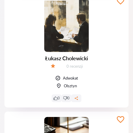
Łukasz Cholewicki
Recenzji:
0 recenzji
Ocena:
Adwokat
Olsztyn
0
0