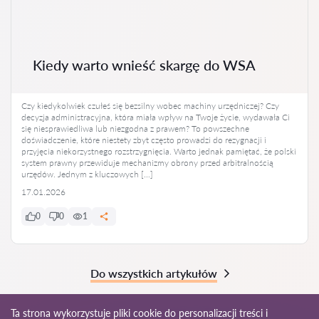
Kiedy warto wnieść skargę do WSA
Czy kiedykolwiek czułeś się bezsilny wobec machiny urzędniczej? Czy
decyzja administracyjna, która miała wpływ na Twoje życie, wydawała Ci
się niesprawiedliwa lub niezgodna z prawem? To powszechne
doświadczenie, które niestety zbyt często prowadzi do rezygnacji i
przyjęcia niekorzystnego rozstrzygnięcia. Warto jednak pamiętać, że polski
system prawny przewiduje mechanizmy obrony przed arbitralnością
urzędów. Jednym z kluczowych […]
17.01.2026
0
0
1
Do wszystkich artykułów
Ta strona wykorzystuje pliki cookie do personalizacji treści i