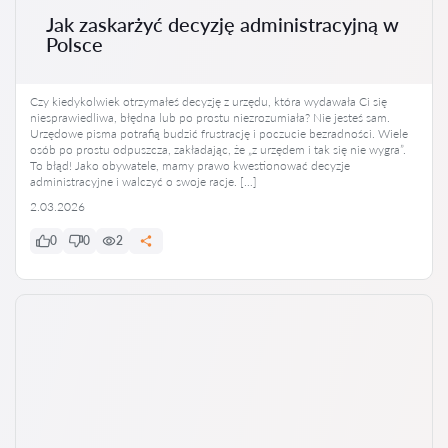
Jak zaskarżyć decyzję administracyjną w
Polsce
Czy kiedykolwiek otrzymałeś decyzję z urzędu, która wydawała Ci się
niesprawiedliwa, błędna lub po prostu niezrozumiała? Nie jesteś sam.
Urzędowe pisma potrafią budzić frustrację i poczucie bezradności. Wiele
osób po prostu odpuszcza, zakładając, że „z urzędem i tak się nie wygra”.
To błąd! Jako obywatele, mamy prawo kwestionować decyzje
administracyjne i walczyć o swoje racje. […]
2.03.2026
0
0
2