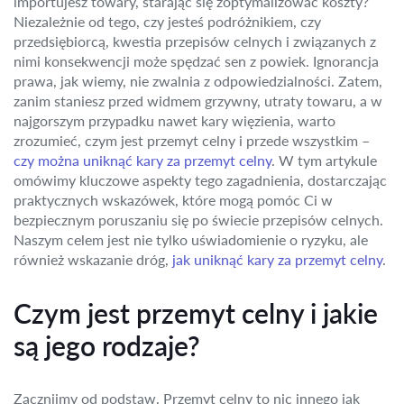
importujesz towary, starając się zoptymalizować koszty?
Niezależnie od tego, czy jesteś podróżnikiem, czy
przedsiębiorcą, kwestia przepisów celnych i związanych z
nimi konsekwencji może spędzać sen z powiek. Ignorancja
prawa, jak wiemy, nie zwalnia z odpowiedzialności. Zatem,
zanim staniesz przed widmem grzywny, utraty towaru, a w
najgorszym przypadku nawet kary więzienia, warto
zrozumieć, czym jest przemyt celny i przede wszystkim –
czy można uniknąć kary za przemyt celny
. W tym artykule
omówimy kluczowe aspekty tego zagadnienia, dostarczając
praktycznych wskazówek, które mogą pomóc Ci w
bezpiecznym poruszaniu się po świecie przepisów celnych.
Naszym celem jest nie tylko uświadomienie o ryzyku, ale
również wskazanie dróg,
jak uniknąć kary za przemyt celny
.
Czym jest przemyt celny i jakie
są jego rodzaje?
Zacznijmy od podstaw. Przemyt celny to nic innego jak