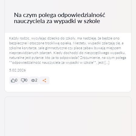
Na czym polega odpowiedzialność
nauczyciela za wypadki w szkole
Każdy rodzic, wysyłając dziecko do szkoły, ma nadzieję, że będzie ono
bezpieczne i otoczone troskliwą opieką. Niestety, wypadki zdarzają się, a
szkolne korytarze, sale gimnastyczne czy place zabaw bywają miejscem
nieprzewidzianych zdarzeń. Kiedy dochodzi do nieszczęśliwego wypadku,
naturalne jest pytanie: kto za to odpowiada? Zrozumienie, na czym polega
**odpowiedzialność nauczyciela za wypadki w szkole**, jest […]
5.02.2026
0
0
2