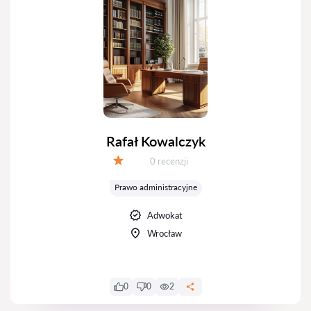
Rafał Kowalczyk
Recenzji:
0 recenzji
Ocena:
Prawo administracyjne
Adwokat
Wrocław
0
0
2