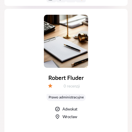
Robert Fluder
Recenzji:
0 recenzji
Ocena:
Prawo administracyjne
Adwokat
Wrocław