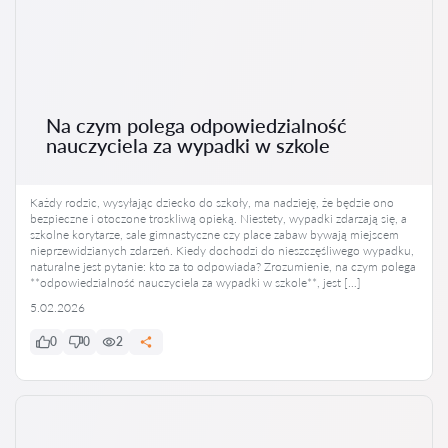
Na czym polega odpowiedzialność
nauczyciela za wypadki w szkole
Każdy rodzic, wysyłając dziecko do szkoły, ma nadzieję, że będzie ono
bezpieczne i otoczone troskliwą opieką. Niestety, wypadki zdarzają się, a
szkolne korytarze, sale gimnastyczne czy place zabaw bywają miejscem
nieprzewidzianych zdarzeń. Kiedy dochodzi do nieszczęśliwego wypadku,
naturalne jest pytanie: kto za to odpowiada? Zrozumienie, na czym polega
**odpowiedzialność nauczyciela za wypadki w szkole**, jest […]
5.02.2026
0
0
2