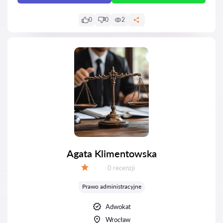
0
0
2
Agata Klimentowska
Recenzji:
0 recenzji
Ocena:
Prawo administracyjne
Adwokat
Wrocław