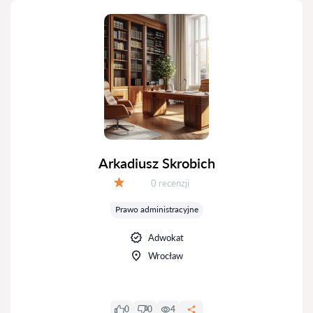
Arkadiusz Skrobich
Recenzji:
0 recenzji
Ocena:
Prawo administracyjne
Adwokat
Wrocław
0
0
4