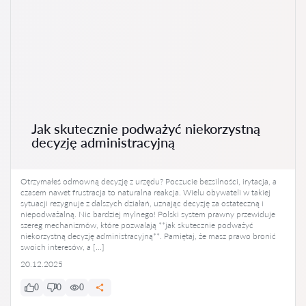
Jak skutecznie podważyć niekorzystną
decyzję administracyjną
Otrzymałeś odmowną decyzję z urzędu? Poczucie bezsilności, irytacja, a
czasem nawet frustracja to naturalna reakcja. Wielu obywateli w takiej
sytuacji rezygnuje z dalszych działań, uznając decyzję za ostateczną i
niepodważalną. Nic bardziej mylnego! Polski system prawny przewiduje
szereg mechanizmów, które pozwalają **jak skutecznie podważyć
niekorzystną decyzję administracyjną**. Pamiętaj, że masz prawo bronić
swoich interesów, a […]
20.12.2025
0
0
0