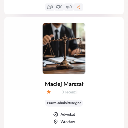
0
0
0
Maciej Marszał
Recenzji:
0 recenzji
Ocena:
Prawo administracyjne
Adwokat
Wrocław