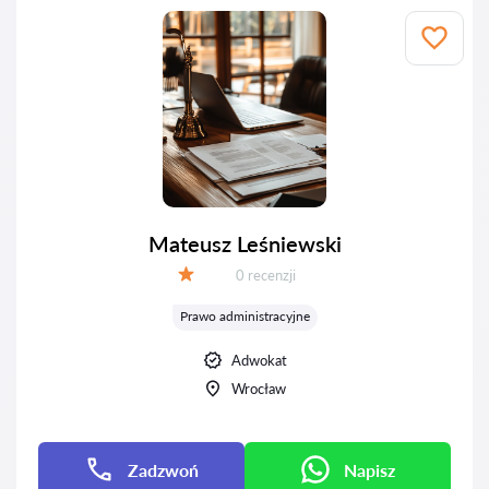
Mateusz Leśniewski
Recenzji:
0 recenzji
Ocena:
Prawo administracyjne
Adwokat
Wrocław
Zadzwoń
Napisz