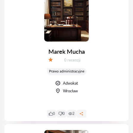
Marek Mucha
Recenzji:
0 recenzji
Ocena:
Prawo administracyjne
Adwokat
Wrocław
0
0
2