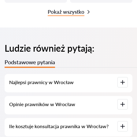
Pokaż wszystko
Ludzie również pytają:
Podstawowe pytania
Najlepsi prawnicy w Wrocław
Zgromadziliśmy listę najlepszych prawników w Wrocław z
Opinie prawników w Wrocław
pełnymi informacjami. Ceny, opinie, numery telefonów i
adresy.
Na naszej platformie znajdują się prawdziwe opinie o
Ile kosztuje konsultacja prawnika w Wrocław?
prawnikach, nie usuwamy negatywnych recenzji i nie ma
możliwości manipulacji nimi.