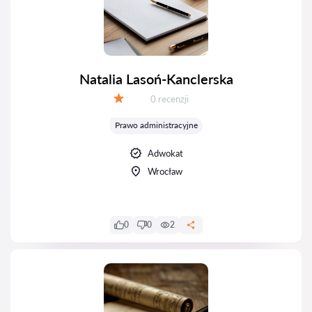
Natalia Lasoń-Kanclerska
Recenzji:
0 recenzji
Ocena:
Prawo administracyjne
Adwokat
Wrocław
0
0
2