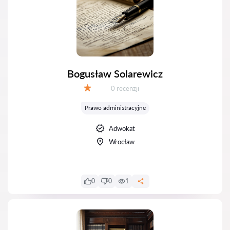
Bogusław Solarewicz
Recenzji:
0 recenzji
Ocena:
Prawo administracyjne
Adwokat
Wrocław
0
0
1