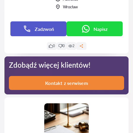
Wrocław
Zadzwoń
Napisz
0
0
2
Zdobądź więcej klientów!
Kontakt z serwisem