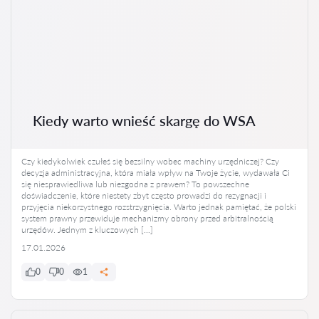
Kiedy warto wnieść skargę do WSA
Czy kiedykolwiek czułeś się bezsilny wobec machiny urzędniczej? Czy
decyzja administracyjna, która miała wpływ na Twoje życie, wydawała Ci
się niesprawiedliwa lub niezgodna z prawem? To powszechne
doświadczenie, które niestety zbyt często prowadzi do rezygnacji i
przyjęcia niekorzystnego rozstrzygnięcia. Warto jednak pamiętać, że polski
system prawny przewiduje mechanizmy obrony przed arbitralnością
urzędów. Jednym z kluczowych […]
17.01.2026
0
0
1