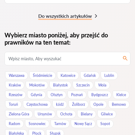
Do wszystkich artykułów
Wybierz miasto poniżej, aby przejść do
prawników na ten temat:
Warszawa
Śródmieście
Katowice
Gdańsk
Lublin
Kraków
Mokotów
Białystok
Szczecin
Wola
Rzeszów
Gdynia
Olsztyn
Poznań
Bydgoszcz
Kielce
Toruń
Częstochowa
Łódź
Żoliborz
Opole
Bemowo
Zielona Góra
Ursynów
Ochota
Bielany
Gliwice
Radom
Sosnowiec
Tarnów
Nowy Sącz
Sopot
Białołęka
Płock
Słupsk