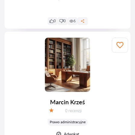
0
0
6
Marcin Krześ
Recenzji:
0 recenzji
Ocena:
Prawo administracyjne
Adwokat