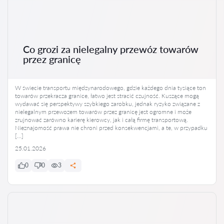
Co grozi za nielegalny przewóz towarów
przez granicę
W świecie transportu międzynarodowego, gdzie każdego dnia tysiące ton
towarów przekracza granice, łatwo jest stracić czujność. Kuszące mogą
wydawać się perspektywy szybkiego zarobku, jednak ryzyko związane z
nielegalnym przewozem towarów przez granicę jest ogromne i może
zrujnować zarówno karierę kierowcy, jak i całą firmę transportową.
Nieznajomość prawa nie chroni przed konsekwencjami, a te, w przypadku
[…]
25.01.2026
0
0
3