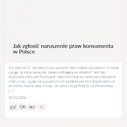
Jak zgłosić naruszenie praw konsumenta
w Polsce
Czy zdarzyło Ci się kiedyś kupić produkt, który okazał się wadliwy? A może
usługa, za którą zapłaciłeś, daleko odbiegała od obietnic? Jeśli tak,
doskonale wiesz, jak frustrujące i bezsilne może być takie doświadczenie.
Wielu z nas, czując się oszukanym lub potraktowanym niesprawiedliwie,
po prostu macha ręką, myśląc, że walka z dużą firmą to syzyfowa praca.
[…]
20.01.2026
0
0
2