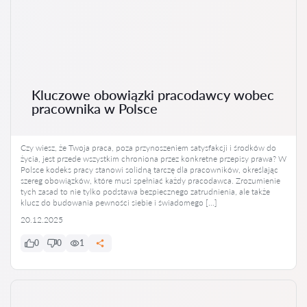
Kluczowe obowiązki pracodawcy wobec
pracownika w Polsce
Czy wiesz, że Twoja praca, poza przynoszeniem satysfakcji i środków do
życia, jest przede wszystkim chroniona przez konkretne przepisy prawa? W
Polsce kodeks pracy stanowi solidną tarczę dla pracowników, określając
szereg obowiązków, które musi spełniać każdy pracodawca. Zrozumienie
tych zasad to nie tylko podstawa bezpiecznego zatrudnienia, ale także
klucz do budowania pewności siebie i świadomego […]
20.12.2025
0
0
1