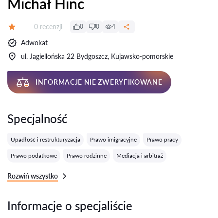
Michał Hinc
Recenzji:
0 recenzji
0
0
4
Ocena:
Adwokat
ul. Jagiellońska 22 Bydgoszcz, Kujawsko-pomorskie
INFORMACJE NIE ZWERYFIKOWANE
Specjalność
Upadłość i restrukturyzacja
Prawo imigracyjne
Prawo pracy
Prawo podatkowe
Prawo rodzinne
Mediacja i arbitraż
Rozwiń wszystko
Informacje o specjaliście