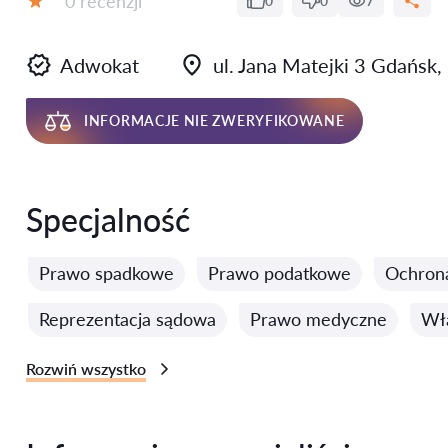
0 recenzji
0
0
7
Ocena:
Adwokat
ul. Jana Matejki 3 Gdańsk,
INFORMACJE NIE ZWERYFIKOWANE
Specjalność
Prawo spadkowe
Prawo podatkowe
Ochron
Reprezentacja sądowa
Prawo medyczne
Wła
Rozwiń wszystko