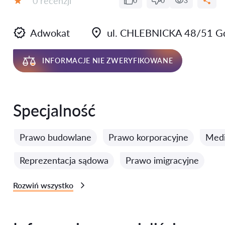
0 recenzji
0
0
3
Ocena:
Adwokat
ul. CHLEBNICKA 48/51 Gd
INFORMACJE NIE ZWERYFIKOWANE
Specjalność
Prawo budowlane
Prawo korporacyjne
Media
Reprezentacja sądowa
Prawo imigracyjne
Rozwiń wszystko