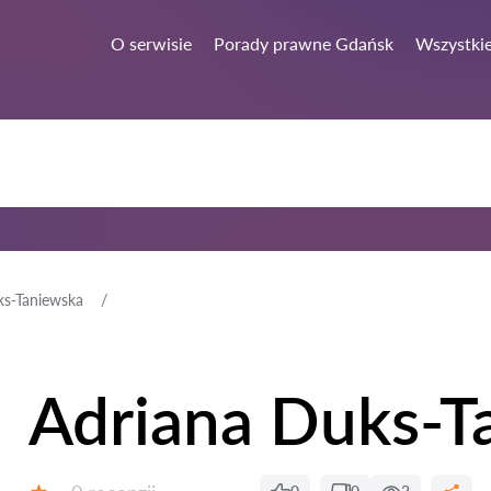
O serwisie
Porady prawne Gdańsk
Wszystkie
ks-Taniewska
Adriana Duks-T
Recenzji: