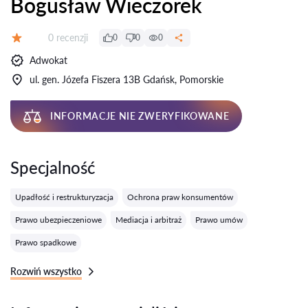
Bogusław Wieczorek
Recenzji:
0 recenzji
0
0
0
Ocena:
Adwokat
ul. gen. Józefa Fiszera 13B Gdańsk, Pomorskie
INFORMACJE NIE ZWERYFIKOWANE
Specjalność
Upadłość i restrukturyzacja
Ochrona praw konsumentów
Prawo ubezpieczeniowe
Mediacja i arbitraż
Prawo umów
Prawo spadkowe
Rozwiń wszystko