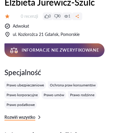
Elżbieta Jurewicz-Szulc
Recenzji:
0 recenzji
0
0
1
Ocena:
Adwokat
ul. Koziorożca 21 Gdańsk, Pomorskie
INFORMACJE NIE ZWERYFIKOWANE
Specjalność
Prawo ubezpieczeniowe
Ochrona praw konsumentów
Prawo korporacyjne
Prawo umów
Prawo rodzinne
Prawo podatkowe
Rozwiń wszystko