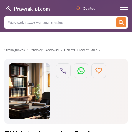
Wstecz
Prawnik-pl.com
Gdańsk
Strona główna
Prawnicy i Adwokaci
Elżbieta Jurewicz-Szulc