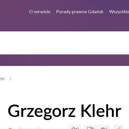
O serwisie
Porady prawne Gdańsk
Wszystkie
ehr
Grzegorz Klehr
Recenzji: