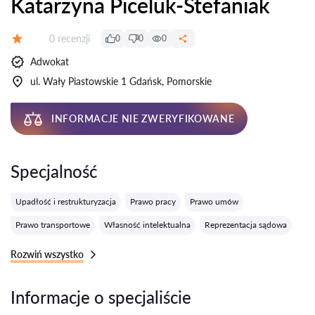
Katarzyna Piceluk-Stefaniak
Recenzji:
0 recenzji
0
0
0
Ocena:
Adwokat
ul. Wały Piastowskie 1 Gdańsk, Pomorskie
INFORMACJE NIE ZWERYFIKOWANE
Specjalność
Upadłość i restrukturyzacja
Prawo pracy
Prawo umów
Prawo transportowe
Własność intelektualna
Reprezentacja sądowa
Rozwiń wszystko
Informacje o specjaliście