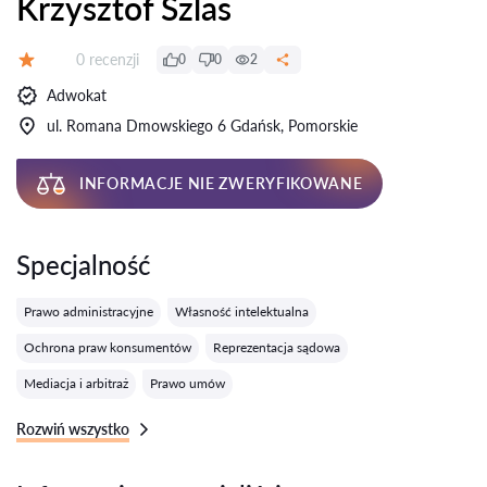
Krzysztof Szlas
Recenzji:
0 recenzji
0
0
2
Ocena:
Adwokat
ul. Romana Dmowskiego 6 Gdańsk, Pomorskie
INFORMACJE NIE ZWERYFIKOWANE
Specjalność
Prawo administracyjne
Własność intelektualna
Ochrona praw konsumentów
Reprezentacja sądowa
Mediacja i arbitraż
Prawo umów
Rozwiń wszystko