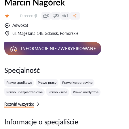
Marcin Nagórek
Recenzji:
0 recenzji
0
0
1
Ocena:
Adwokat
ul. Magellana 14E Gdańsk, Pomorskie
INFORMACJE NIE ZWERYFIKOWANE
Specjalność
Prawo spadkowe
Prawo pracy
Prawo korporacyjne
Prawo ubezpieczeniowe
Prawo karne
Prawo medyczne
Rozwiń wszystko
Informacje o specjaliście