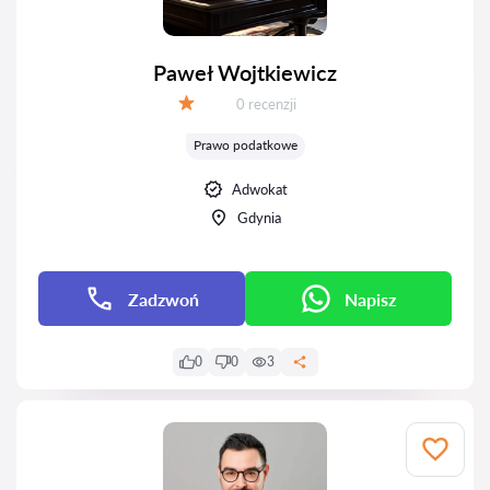
Paweł Wojtkiewicz
Recenzji:
0 recenzji
Ocena:
Prawo podatkowe
Adwokat
Gdynia
Zadzwoń
Napisz
0
0
3