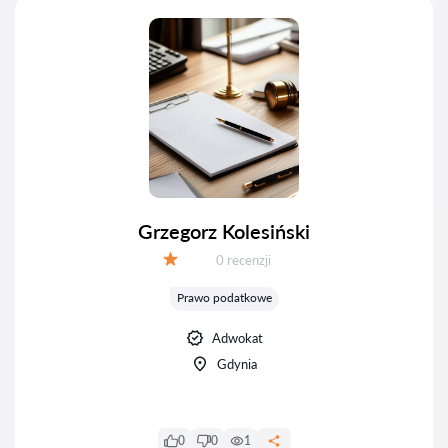
Grzegorz Kolesiński
Recenzji:
0 recenzji
Ocena:
Prawo podatkowe
Adwokat
Gdynia
0
0
1