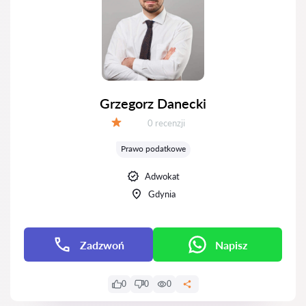
Grzegorz Danecki
Recenzji:
0 recenzji
Ocena:
Prawo podatkowe
Adwokat
Gdynia
Zadzwoń
Napisz
0
0
0