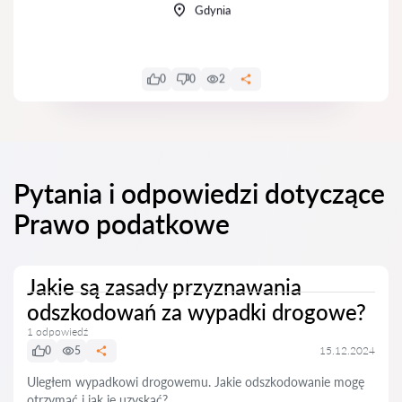
Gdynia
0
0
2
Pytania i odpowiedzi dotyczące
Prawo podatkowe
Jakie są zasady przyznawania
odszkodowań za wypadki drogowe?
1 odpowiedź
0
5
15.12.2024
Uległem wypadkowi drogowemu. Jakie odszkodowanie mogę
otrzymać i jak je uzyskać?