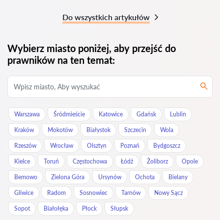
Do wszystkich artykułów
Wybierz miasto poniżej, aby przejść do
prawników na ten temat:
Warszawa
Śródmieście
Katowice
Gdańsk
Lublin
Kraków
Mokotów
Białystok
Szczecin
Wola
Rzeszów
Wrocław
Olsztyn
Poznań
Bydgoszcz
Kielce
Toruń
Częstochowa
Łódź
Żoliborz
Opole
Bemowo
Zielona Góra
Ursynów
Ochota
Bielany
Gliwice
Radom
Sosnowiec
Tarnów
Nowy Sącz
Sopot
Białołęka
Płock
Słupsk