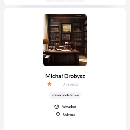
Michał Drobysz
Recenzji:
0 recenzji
Ocena:
Prawo podatkowe
Adwokat
Gdynia