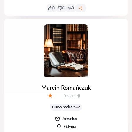
0
0
3
Marcin Romańczuk
Recenzji:
0 recenzji
Ocena:
Prawo podatkowe
Adwokat
Gdynia