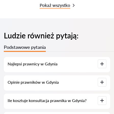
Pokaż wszystko
Ludzie również pytają:
Podstawowe pytania
Najlepsi prawnicy w Gdynia
Zgromadziliśmy listę najlepszych prawników w Gdynia z
Opinie prawników w Gdynia
pełnymi informacjami. Ceny, opinie, numery telefonów i
adresy.
Na naszej platformie znajdują się prawdziwe opinie o
Ile kosztuje konsultacja prawnika w Gdynia?
prawnikach, nie usuwamy negatywnych recenzji i nie ma
możliwości manipulacji nimi.