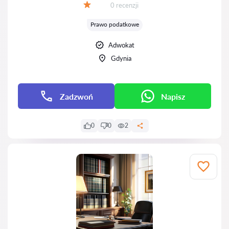
Recenzji:
0 recenzji
Ocena:
Prawo podatkowe
Adwokat
Gdynia
Zadzwoń
Napisz
0
0
2