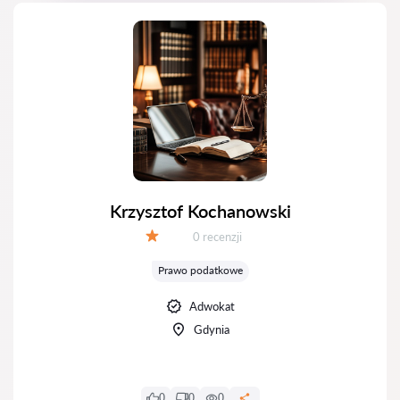
Krzysztof Kochanowski
Recenzji:
0 recenzji
Ocena:
Prawo podatkowe
Adwokat
Gdynia
0
0
0