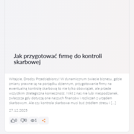
Jak przygotować firmę do kontroli
skarbowej
Witajcie, Drodzy Przedsiębiorcy! W dynamicznym świecie biznesu, gdzie
zmiany prawne są na porządku dziennym, przygotowanie firmy na
ewentualną kontrolę skarbową to nie tylko obowiązek, ale przede
wszystkim strategiczna konieczność. Nikt z nas nie lubi niespodzianek,
zwłaszcza gdy dotyczą one naszych finansów i rozliczeń z urzędem
skarbowym. Ale czy kontrola skarbowa musi być źródłem stresu i […]
27.12.2025
0
0
1