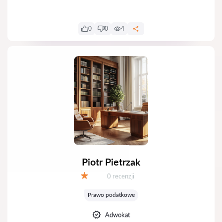
0
0
4
Piotr Pietrzak
Recenzji:
0 recenzji
Ocena:
Prawo podatkowe
Adwokat