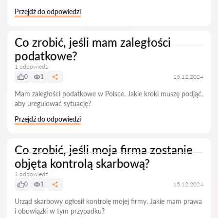
Przejdź do odpowiedzi
Co zrobić, jeśli mam zaległości
podatkowe?
1 odpowiedź
0
1
15.12.2024
Mam zaległości podatkowe w Polsce. Jakie kroki muszę podjąć,
aby uregulować sytuację?
Przejdź do odpowiedzi
Co zrobić, jeśli moja firma zostanie
objęta kontrolą skarbową?
1 odpowiedź
0
1
15.12.2024
Urząd skarbowy ogłosił kontrolę mojej firmy. Jakie mam prawa
i obowiązki w tym przypadku?