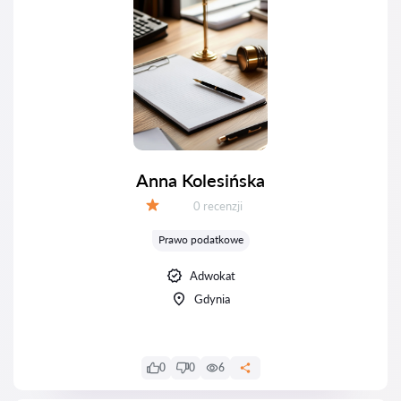
Anna Kolesińska
Recenzji:
0 recenzji
Ocena:
Prawo podatkowe
Adwokat
Gdynia
0
0
6