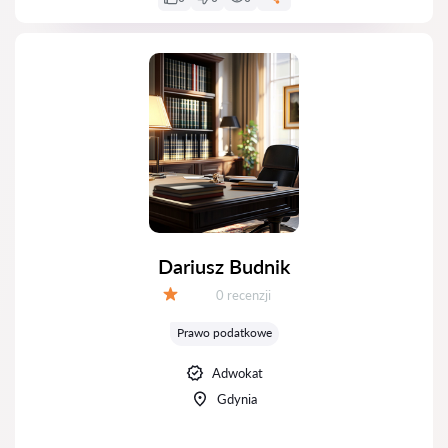
Dariusz Budnik
Recenzji:
0 recenzji
Ocena:
Prawo podatkowe
Adwokat
Gdynia