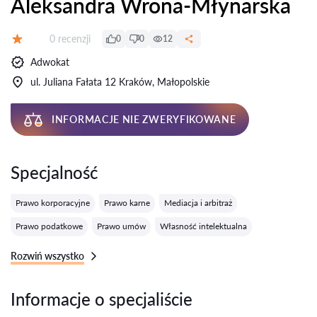
Aleksandra Wrona-Młynarska
Recenzji:
0 recenzji
0
0
12
Ocena:
Adwokat
ul. Juliana Fałata 12 Kraków, Małopolskie
INFORMACJE NIE ZWERYFIKOWANE
Specjalność
Prawo korporacyjne
Prawo karne
Mediacja i arbitraż
Prawo podatkowe
Prawo umów
Własność intelektualna
Rozwiń wszystko
Informacje o specjaliście