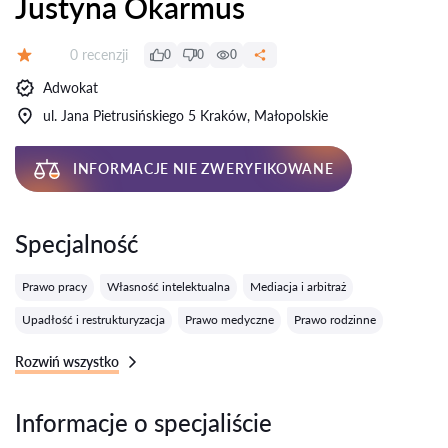
Justyna Okarmus
Recenzji:
0 recenzji
0
0
0
Ocena:
Adwokat
ul. Jana Pietrusińskiego 5 Kraków, Małopolskie
INFORMACJE NIE ZWERYFIKOWANE
Specjalność
Prawo pracy
Własność intelektualna
Mediacja i arbitraż
Upadłość i restrukturyzacja
Prawo medyczne
Prawo rodzinne
Rozwiń wszystko
Informacje o specjaliście