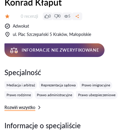
Konrad Kłaput
Recenzji:
0 recenzji
0
0
5
Ocena:
Adwokat
ul. Plac Szczepański 5 Kraków, Małopolskie
INFORMACJE NIE ZWERYFIKOWANE
Specjalność
Mediacja i arbitraż
Reprezentacja sądowa
Prawo imigracyjne
Prawo rodzinne
Prawo administracyjne
Prawo ubezpieczeniowe
Rozwiń wszystko
Informacje o specjaliście