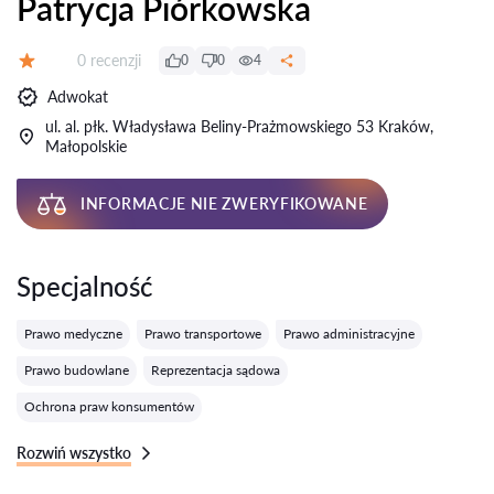
Patrycja Piórkowska
Recenzji:
0 recenzji
0
0
4
Ocena:
Adwokat
ul. al. płk. Władysława Beliny-Prażmowskiego 53 Kraków,
Małopolskie
INFORMACJE NIE ZWERYFIKOWANE
Specjalność
Prawo medyczne
Prawo transportowe
Prawo administracyjne
Prawo budowlane
Reprezentacja sądowa
Ochrona praw konsumentów
Rozwiń wszystko