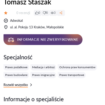
Tomasz Staszak
Recenzji:
0 recenzji
0
0
3
Ocena:
Adwokat
ul. al. Pokoju 13 Kraków, Małopolskie
INFORMACJE NIE ZWERYFIKOWANE
Specjalność
Prawo podatkowe
Mediacja i arbitraż
Ochrona praw konsumentów
Prawo budowlane
Prawo imigracyjne
Prawo transportowe
Rozwiń wszystko
Informacje o specjaliście