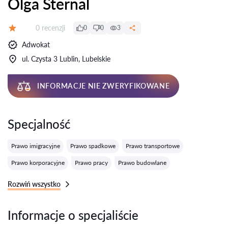
Olga Sternal
Recenzji:
0 recenzji
0
0
3
Ocena:
Adwokat
ul. Czysta 3 Lublin, Lubelskie
INFORMACJE NIE ZWERYFIKOWANE
Specjalność
Prawo imigracyjne
Prawo spadkowe
Prawo transportowe
Prawo korporacyjne
Prawo pracy
Prawo budowlane
Rozwiń wszystko
Informacje o specjaliście