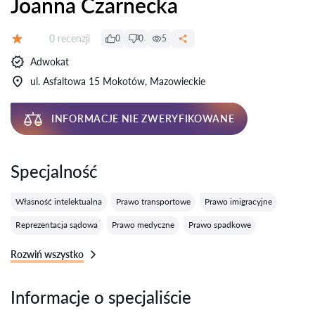
Joanna Czarnecka
Recenzji:
0 recenzji
0
0
5
Ocena:
Adwokat
ul. Asfaltowa 15 Mokotów, Mazowieckie
INFORMACJE NIE ZWERYFIKOWANE
Specjalność
Własność intelektualna
Prawo transportowe
Prawo imigracyjne
Reprezentacja sądowa
Prawo medyczne
Prawo spadkowe
Rozwiń wszystko
Informacje o specjaliście