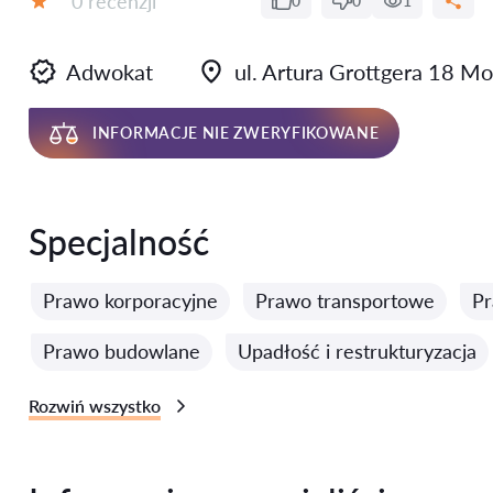
0 recenzji
0
0
1
Ocena:
Adwokat
ul. Artura Grottgera 18 
INFORMACJE NIE ZWERYFIKOWANE
Specjalność
Prawo korporacyjne
Prawo transportowe
Pr
Prawo budowlane
Upadłość i restrukturyzacja
Rozwiń wszystko