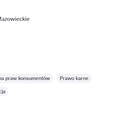
Mazowieckie
na praw konsumentów
Prawo karne
cja