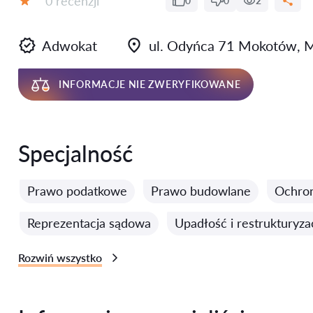
0 recenzji
0
0
2
Ocena:
Adwokat
ul. Odyńca 71 Mokotów, 
INFORMACJE NIE ZWERYFIKOWANE
Specjalność
Prawo podatkowe
Prawo budowlane
Ochro
Reprezentacja sądowa
Upadłość i restrukturyza
Rozwiń wszystko