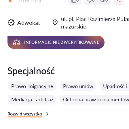
0 recenzji
0
0
0
Ocena:
ul. pl. Plac Kazimierza Pu
Adwokat
mazurskie
INFORMACJE NIE ZWERYFIKOWANE
Specjalność
Prawo imigracyjne
Prawo umów
Upadłość i 
Mediacja i arbitraż
Ochrona praw konsumentó
Rozwiń wszystko