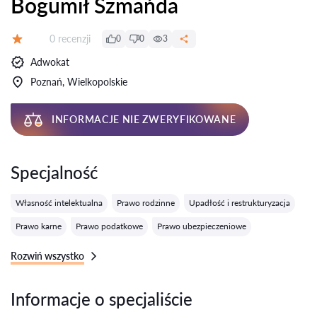
Bogumił Szmańda
Recenzji:
0 recenzji
0
0
3
Ocena:
Adwokat
Poznań, Wielkopolskie
INFORMACJE NIE ZWERYFIKOWANE
Specjalność
Własność intelektualna
Prawo rodzinne
Upadłość i restrukturyzacja
Prawo karne
Prawo podatkowe
Prawo ubezpieczeniowe
Rozwiń wszystko
Informacje o specjaliście