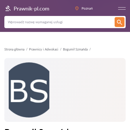
Wstecz
Prawnik-pl.com
Poznań
Strona główna
Prawnicy i Adwokaci
Bogumił Szmańda