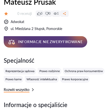
Mateusz Prusak
Recenzji:
0 recenzji
0
0
1
Ocena:
Adwokat
ul. Miedziana 2 Słupsk, Pomorskie
INFORMACJE NIE ZWERYFIKOWANE
Specjalność
Reprezentacja sądowa
Prawo rodzinne
Ochrona praw konsumentów
Prawo karne
Własność intelektualna
Prawo korporacyjne
Rozwiń wszystko
Informacje o specjaliście