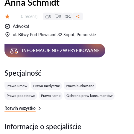
Anna Schmidt
Recenzji:
0 recenzji
0
0
1
Ocena:
Adwokat
ul. Bitwy Pod Płowcami 32 Sopot, Pomorskie
INFORMACJE NIE ZWERYFIKOWANE
Specjalność
Prawo umów
Prawo medyczne
Prawo budowlane
Prawo podatkowe
Prawo karne
Ochrona praw konsumentów
Rozwiń wszystko
Informacje o specjaliście