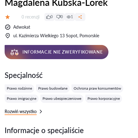
Magdalena Kubska-Lorek
Recenzji:
0 recenzji
0
0
1
Ocena:
Adwokat
ul. Kazimierza Wielkiego 13 Sopot, Pomorskie
INFORMACJE NIE ZWERYFIKOWANE
Specjalność
Prawo rodzinne
Prawo budowlane
Ochrona praw konsumentów
Prawo imigracyjne
Prawo ubezpieczeniowe
Prawo korporacyjne
Rozwiń wszystko
Informacje o specjaliście