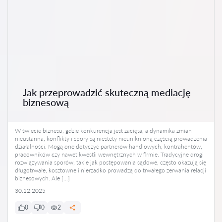
Jak przeprowadzić skuteczną mediację
biznesową
W świecie biznesu, gdzie konkurencja jest zacięta, a dynamika zmian
nieustanna, konflikty i spory są niestety nieuniknioną częścią prowadzenia
działalności. Mogą one dotyczyć partnerów handlowych, kontrahentów,
pracowników czy nawet kwestii wewnętrznych w firmie. Tradycyjne drogi
rozwiązywania sporów, takie jak postępowania sądowe, często okazują się
długotrwałe, kosztowne i nierzadko prowadzą do trwałego zerwania relacji
biznesowych. Ale […]
30.12.2025
0
0
2