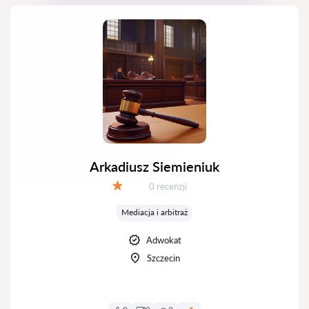
Arkadiusz Siemieniuk
Recenzji:
0 recenzji
Ocena:
Mediacja i arbitraż
Adwokat
Szczecin