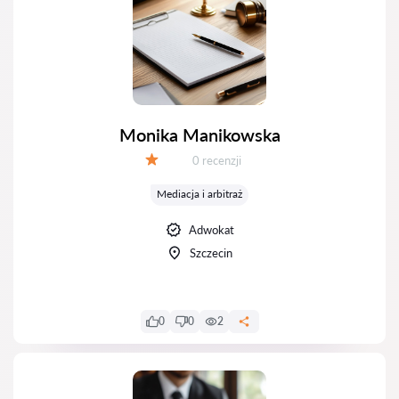
Monika Manikowska
Recenzji:
0 recenzji
Ocena:
Mediacja i arbitraż
Adwokat
Szczecin
0
0
2