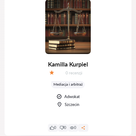
Kamilla Kurpiel
Recenzji:
0 recenzji
Ocena:
Mediacja i arbitraż
Adwokat
Szczecin
0
0
0