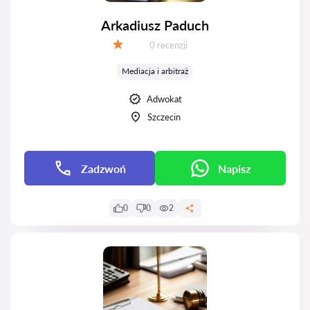
Arkadiusz Paduch
Recenzji:
0 recenzji
Ocena:
Mediacja i arbitraż
Adwokat
Szczecin
Zadzwoń
Napisz
0
0
2