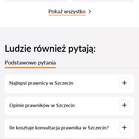
Pokaż wszystko
Ludzie również pytają:
Podstawowe pytania
Najlepsi prawnicy w Szczecin
Zgromadziliśmy listę najlepszych prawników w Szczecin z
Opinie prawników w Szczecin
pełnymi informacjami. Ceny, opinie, numery telefonów i
adresy.
Na naszej platformie znajdują się prawdziwe opinie o
Ile kosztuje konsultacja prawnika w Szczecin?
prawnikach, nie usuwamy negatywnych recenzji i nie ma
możliwości manipulacji nimi.