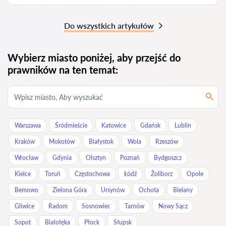
Do wszystkich artykułów
Wybierz miasto poniżej, aby przejść do
prawników na ten temat:
Warszawa
Śródmieście
Katowice
Gdańsk
Lublin
Kraków
Mokotów
Białystok
Wola
Rzeszów
Wrocław
Gdynia
Olsztyn
Poznań
Bydgoszcz
Kielce
Toruń
Częstochowa
Łódź
Żoliborz
Opole
Bemowo
Zielona Góra
Ursynów
Ochota
Bielany
Gliwice
Radom
Sosnowiec
Tarnów
Nowy Sącz
Sopot
Białołęka
Płock
Słupsk