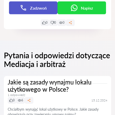
Zadzwoń
Napisz
0
0
0
Pytania i odpowiedzi dotyczące
Mediacja i arbitraż
Jakie są zasady wynajmu lokalu
użytkowego w Polsce?
1 odpowiedź
0
6
15.12.2024
Chciałbym wynająć lokal użytkowy w Polsce. Jakie zasady
obowiązują przy zawieraniu umowy najmu?