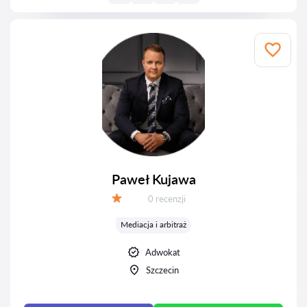
Paweł Kujawa
Recenzji:
0 recenzji
Ocena:
Mediacja i arbitraż
Adwokat
Szczecin