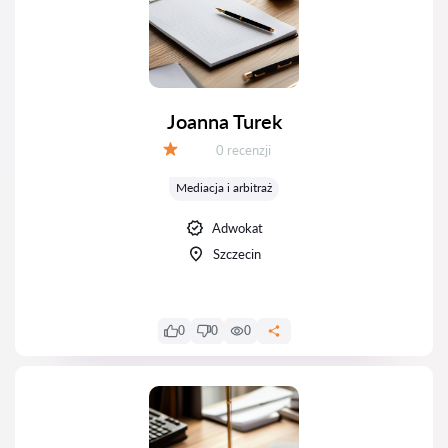
Joanna Turek
Recenzji:
0 recenzji
Ocena:
Mediacja i arbitraż
Adwokat
Szczecin
0
0
0