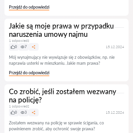
Przejdź do odpowiedzi
Jakie są moje prawa w przypadku
naruszenia umowy najmu
1 odpowiedź
0
7
15.12.2024
Mój wynajmujący nie wywiązuje się z obowiązków, np. nie
naprawia usterki w mieszkaniu. Jakie mam prawa?
Przejdź do odpowiedzi
Co zrobić, jeśli zostałem wezwany
na policję?
1 odpowiedź
0
3
15.12.2024
Zostałem wezwany na policję w sprawie ścigania, co
powinienem zrobić, aby ochronić swoje prawa?