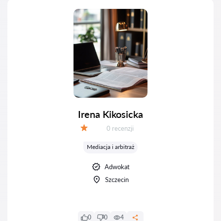
Irena Kikosicka
Recenzji:
0 recenzji
Ocena:
Mediacja i arbitraż
Adwokat
Szczecin
0
0
4