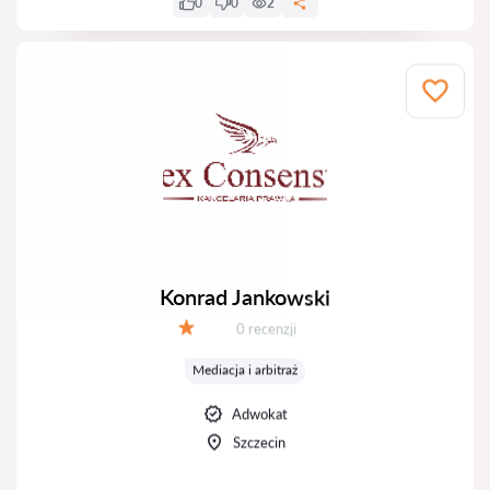
0
0
2
Konrad Jankowski
Recenzji:
0 recenzji
Ocena:
Mediacja i arbitraż
Adwokat
Szczecin