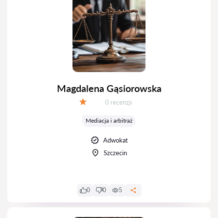
Magdalena Gąsiorowska
Recenzji:
0 recenzji
Ocena:
Mediacja i arbitraż
Adwokat
Szczecin
0
0
5