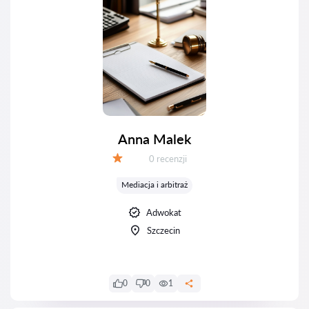
Anna Malek
Recenzji:
0 recenzji
Ocena:
Mediacja i arbitraż
Adwokat
Szczecin
0
0
1