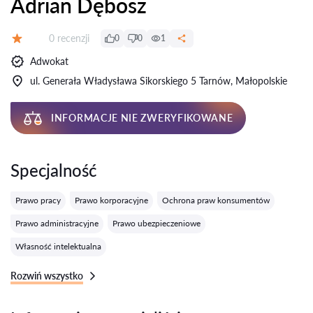
Adrian Dębosz
Recenzji:
0 recenzji
0
0
1
Ocena:
Adwokat
ul. Generała Władysława Sikorskiego 5 Tarnów, Małopolskie
INFORMACJE NIE ZWERYFIKOWANE
Specjalność
Prawo pracy
Prawo korporacyjne
Ochrona praw konsumentów
Prawo administracyjne
Prawo ubezpieczeniowe
Własność intelektualna
Rozwiń wszystko