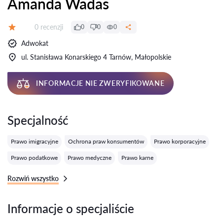
Amanda Wadas
Recenzji:
0 recenzji
0
0
0
Ocena:
Adwokat
ul. Stanisława Konarskiego 4 Tarnów, Małopolskie
INFORMACJE NIE ZWERYFIKOWANE
Specjalność
Prawo imigracyjne
Ochrona praw konsumentów
Prawo korporacyjne
Prawo podatkowe
Prawo medyczne
Prawo karne
Rozwiń wszystko
Informacje o specjaliście