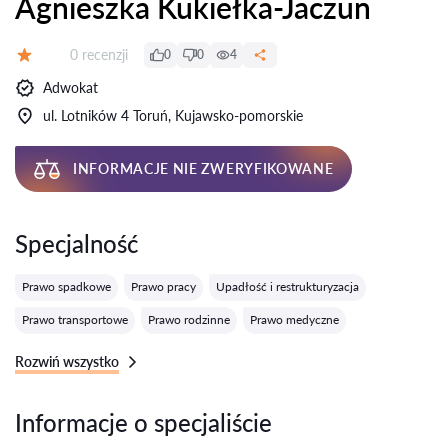
Agnieszka Kukiełka-Jaczun
Recenzji:
0 recenzji
0
0
4
Ocena:
Adwokat
ul. Lotników 4 Toruń, Kujawsko-pomorskie
INFORMACJE NIE ZWERYFIKOWANE
Specjalność
Prawo spadkowe
Prawo pracy
Upadłość i restrukturyzacja
Prawo transportowe
Prawo rodzinne
Prawo medyczne
Rozwiń wszystko
Informacje o specjaliście