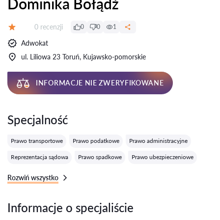
Dominika Bołądź
Recenzji:
0 recenzji
0
0
1
Ocena:
Adwokat
ul. Liliowa 23 Toruń, Kujawsko-pomorskie
INFORMACJE NIE ZWERYFIKOWANE
Specjalność
Prawo transportowe
Prawo podatkowe
Prawo administracyjne
Reprezentacja sądowa
Prawo spadkowe
Prawo ubezpieczeniowe
Rozwiń wszystko
Informacje o specjaliście