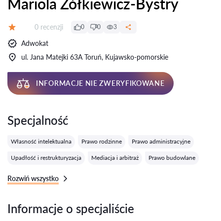
Mariola Żółkiewicz-Bystry
Recenzji:
0 recenzji
0
0
3
Ocena:
Adwokat
ul. Jana Matejki 63A Toruń, Kujawsko-pomorskie
INFORMACJE NIE ZWERYFIKOWANE
Specjalność
Własność intelektualna
Prawo rodzinne
Prawo administracyjne
Upadłość i restrukturyzacja
Mediacja i arbitraż
Prawo budowlane
Rozwiń wszystko
Informacje o specjaliście