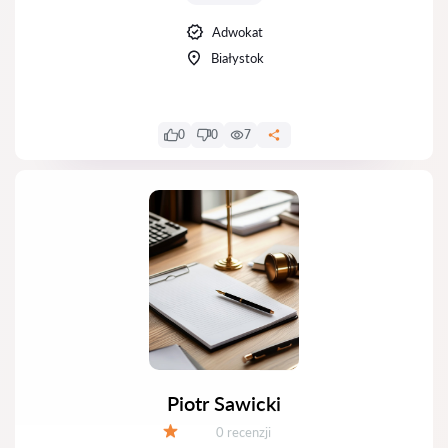
Adwokat
Białystok
0
0
7
Piotr Sawicki
Recenzji:
0 recenzji
Ocena: