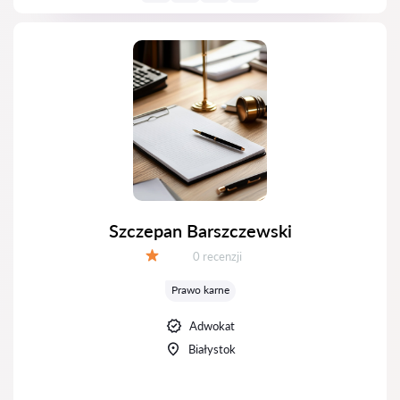
Szczepan Barszczewski
Recenzji:
0 recenzji
Ocena:
Prawo karne
Adwokat
Białystok