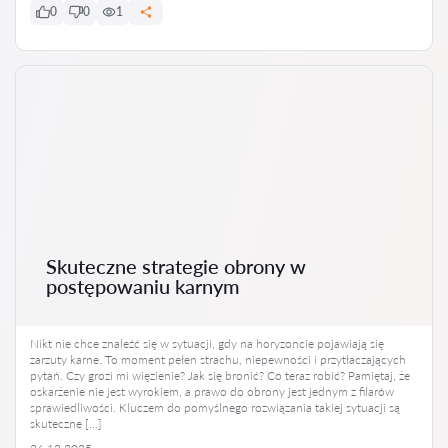
0
0
1
Skuteczne strategie obrony w
postępowaniu karnym
Nikt nie chce znaleźć się w sytuacji, gdy na horyzoncie pojawiają się
zarzuty karne. To moment pełen strachu, niepewności i przytłaczających
pytań. Czy grozi mi więzienie? Jak się bronić? Co teraz robić? Pamiętaj, że
oskarżenie nie jest wyrokiem, a prawo do obrony jest jednym z filarów
sprawiedliwości. Kluczem do pomyślnego rozwiązania takiej sytuacji są
skuteczne […]