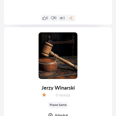
0
0
1
Jerzy Winarski
Recenzji:
0 recenzji
Ocena:
Prawo karne
Adwokat