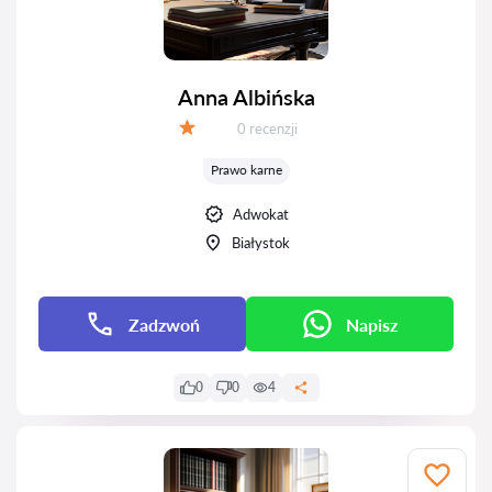
Anna Albińska
Recenzji:
0 recenzji
Ocena:
Prawo karne
Adwokat
Białystok
Zadzwoń
Napisz
0
0
4