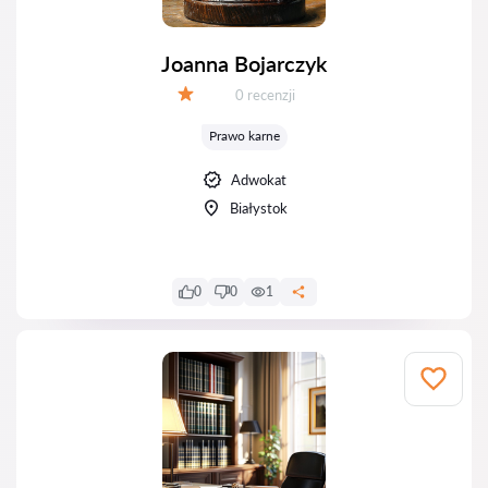
Joanna Bojarczyk
Recenzji:
0 recenzji
Ocena:
Prawo karne
Adwokat
Białystok
0
0
1