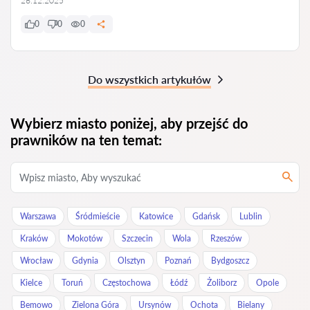
26.12.2025
0
0
0
Do wszystkich artykułów
Wybierz miasto poniżej, aby przejść do
prawników na ten temat:
Warszawa
Śródmieście
Katowice
Gdańsk
Lublin
Kraków
Mokotów
Szczecin
Wola
Rzeszów
Wrocław
Gdynia
Olsztyn
Poznań
Bydgoszcz
Kielce
Toruń
Częstochowa
Łódź
Żoliborz
Opole
Bemowo
Zielona Góra
Ursynów
Ochota
Bielany