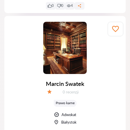
0
0
4
Marcin Swatek
Recenzji:
0 recenzji
Ocena:
Prawo karne
Adwokat
Białystok