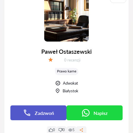
Paweł Ostaszewski
Recenzji:
0 recenzji
Ocena:
Prawo karne
Adwokat
Białystok
Zadzwoń
Napisz
0
0
5