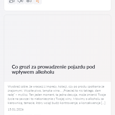
0
0
3
Co grozi za prowadzenie pojazdu pod
wpływem alkoholu
Wyobraź sobie, że wracasz z imprezy, kolacji, czy po prostu spotkania ze
znajomymi. Wypite piwo, lampka wina… „Przecież to nic takiego, dam
radę” – myślisz. Ten jeden moment, ta jedna decyzja, może zmienić Twoje
życie na zawsze i to niekoniecznie z Twojej winy. Mówimy o alkoholu za
kierownicą, temacie, który wciąż budzi kontrowersje, a konsekwencje […]
15.01.2026