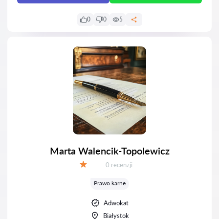
0
0
5
Marta Walencik-Topolewicz
Recenzji:
0 recenzji
Ocena:
Prawo karne
Adwokat
Białystok