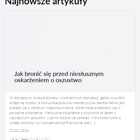
Najnowsze artykuły
Jak bronić się przed niesłusznym
oskarżeniem o oszustwo
W dzisiejszym świecie biznesu i codziennych transakcji, gdzie wszystko
dzieje się szybko, a komunikacja bywa nieprecyzyjna, bardzo łatwo jest
znaleźć się w centrum nieporozumienia, które może przerodzić się w
poważne oskarżenie. Niesłuszne oskarżenie o oszustwo to jeden z
najcięższych zarzutów, z jakim można się spotkać. Nie chodzi tylko o
utratę wolności czy konsekwencje finansowe, ale […]
22.01.2026