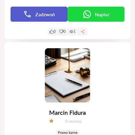
Zadzwoń
Napisz
0
0
1
Marcin Fidura
Recenzji:
0 recenzji
Ocena:
Prawo karne