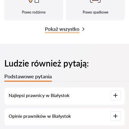
Prawo rodzinne
Prawo spadkowe
Pokaż wszystko
Ludzie również pytają:
Podstawowe pytania
Najlepsi prawnicy w Białystok
Zgromadziliśmy listę najlepszych prawników w Białystok z
Opinie prawników w Białystok
pełnymi informacjami. Ceny, opinie, numery telefonów i
adresy.