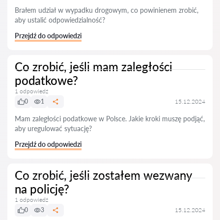
Brałem udział w wypadku drogowym, co powinienem zrobić,
aby ustalić odpowiedzialność?
Przejdź do odpowiedzi
Co zrobić, jeśli mam zaległości
podatkowe?
1 odpowiedź
0
1
15.12.2024
Mam zaległości podatkowe w Polsce. Jakie kroki muszę podjąć,
aby uregulować sytuację?
Przejdź do odpowiedzi
Co zrobić, jeśli zostałem wezwany
na policję?
1 odpowiedź
0
3
15.12.2024