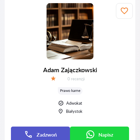
Adam Zajączkowski
Recenzji:
0 recenzji
Ocena:
Prawo karne
Adwokat
Białystok
Zadzwoń
Napisz