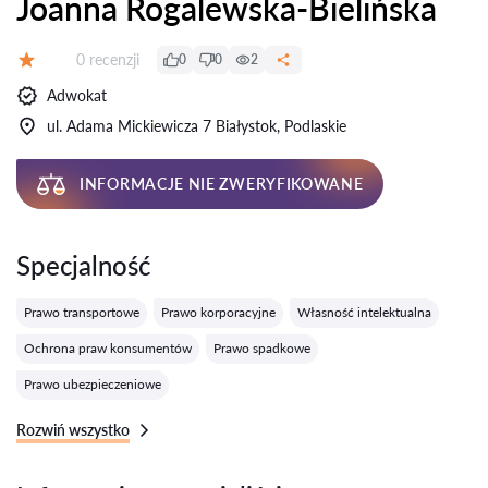
Joanna Rogalewska-Bielińska
Recenzji:
0 recenzji
0
0
2
Ocena:
Adwokat
ul. Adama Mickiewicza 7 Białystok, Podlaskie
INFORMACJE NIE ZWERYFIKOWANE
Specjalność
Prawo transportowe
Prawo korporacyjne
Własność intelektualna
Ochrona praw konsumentów
Prawo spadkowe
Prawo ubezpieczeniowe
Rozwiń wszystko