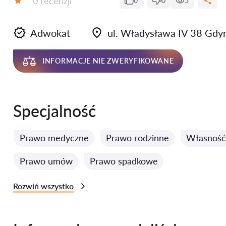
0 recenzji
0
0
5
Ocena:
Adwokat
ul. Władysława IV 38 Gdyn
INFORMACJE NIE ZWERYFIKOWANE
Specjalność
Prawo medyczne
Prawo rodzinne
Własność 
Prawo umów
Prawo spadkowe
Rozwiń wszystko