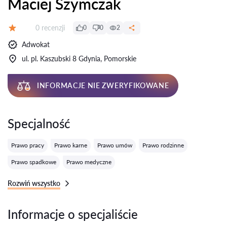
Maciej Szymczak
Recenzji:
0 recenzji
0
0
2
Ocena:
Adwokat
ul. pl. Kaszubski 8 Gdynia, Pomorskie
INFORMACJE NIE ZWERYFIKOWANE
Specjalność
Prawo pracy
Prawo karne
Prawo umów
Prawo rodzinne
Prawo spadkowe
Prawo medyczne
Rozwiń wszystko
Informacje o specjaliście