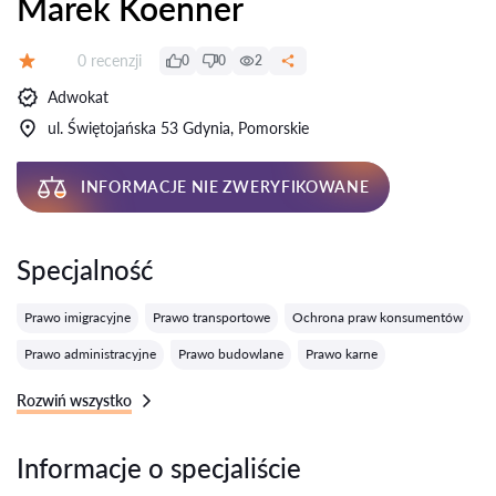
Marek Koenner
Recenzji:
0 recenzji
0
0
2
Ocena:
Adwokat
ul. Świętojańska 53 Gdynia, Pomorskie
INFORMACJE NIE ZWERYFIKOWANE
Specjalność
Prawo imigracyjne
Prawo transportowe
Ochrona praw konsumentów
Prawo administracyjne
Prawo budowlane
Prawo karne
Rozwiń wszystko
Informacje o specjaliście