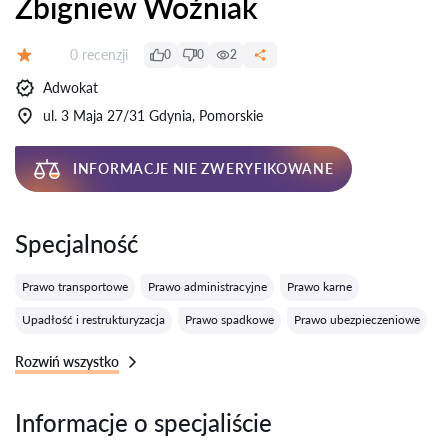
Zbigniew Woźniak
Recenzji:
0 recenzji
0
0
2
Ocena:
Adwokat
ul. 3 Maja 27/31 Gdynia, Pomorskie
INFORMACJE NIE ZWERYFIKOWANE
Specjalność
Prawo transportowe
Prawo administracyjne
Prawo karne
Upadłość i restrukturyzacja
Prawo spadkowe
Prawo ubezpieczeniowe
Rozwiń wszystko
Informacje o specjaliście