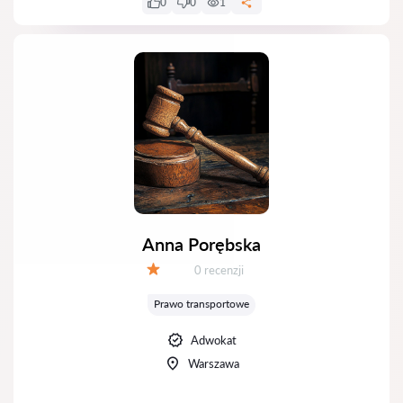
0
0
1
Anna Porębska
Recenzji:
0 recenzji
Ocena:
Prawo transportowe
Adwokat
Warszawa