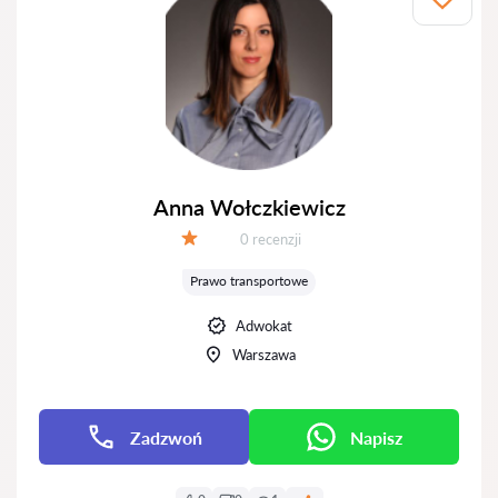
Anna Wołczkiewicz
Recenzji:
0 recenzji
Ocena:
Prawo transportowe
Adwokat
Warszawa
Zadzwoń
Napisz