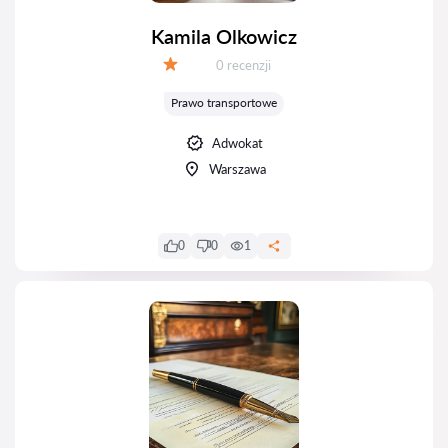
Kamila Olkowicz
Recenzji:
0 recenzji
Ocena:
Prawo transportowe
Adwokat
Warszawa
0
0
1