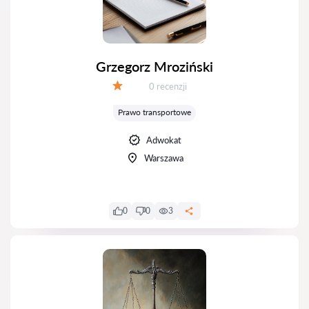
Grzegorz Mroziński
Recenzji:
0 recenzji
Ocena:
Prawo transportowe
Adwokat
Warszawa
0
0
3