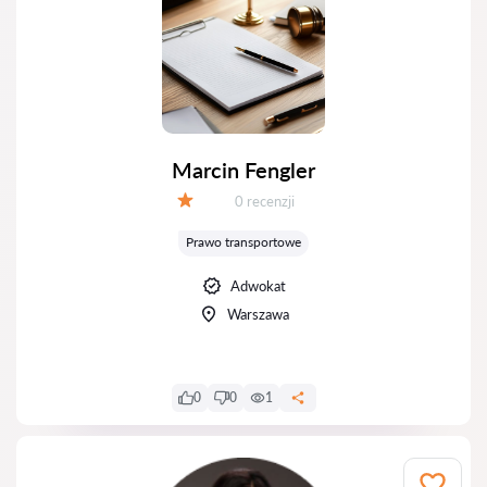
Marcin Fengler
Recenzji:
0 recenzji
Ocena:
Prawo transportowe
Adwokat
Warszawa
0
0
1