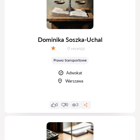
Dominika Soszka-Uchal
Recenzji:
0 recenzji
Ocena:
Prawo transportowe
Adwokat
Warszawa
0
0
3