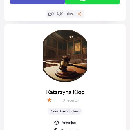
0
0
6
Katarzyna Kloc
Recenzji:
0 recenzji
Ocena:
Prawo transportowe
Adwokat