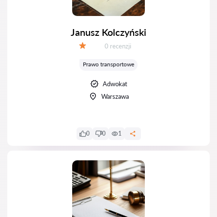
Janusz Kolczyński
Recenzji:
0 recenzji
Ocena:
Prawo transportowe
Adwokat
Warszawa
0
0
1