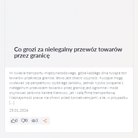
Co grozi za nielegalny przewóz towarów
przez granicę
W świecie transportu międzynarodowego, gdzie każdego dnia tysiące ton
towarów przekracza granice, łatwo jest stracić czujność. Kuszące mogą
wydawać się perspektywy szybkiego zarobku, jednak ryzyko związane z
nielegalnym przewozem towarów przez granicę jest ogromne i może
zrujnować zarówno karierę kierowcy, jak i całą firmę transportową.
Nieznajomość prawa nie chroni przed konsekwencjami, a te, w przypadku
[…]
25.01.2026
0
0
3