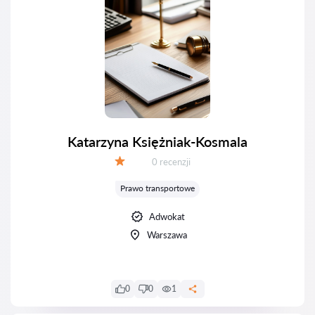
Katarzyna Księżniak-Kosmala
Recenzji:
0 recenzji
Ocena:
Prawo transportowe
Adwokat
Warszawa
0
0
1