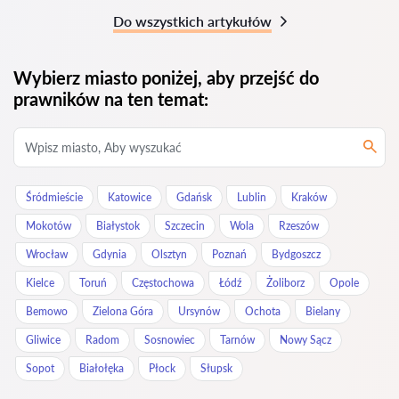
Do wszystkich artykułów
Wybierz miasto poniżej, aby przejść do
prawników na ten temat:
Śródmieście
Katowice
Gdańsk
Lublin
Kraków
Mokotów
Białystok
Szczecin
Wola
Rzeszów
Wrocław
Gdynia
Olsztyn
Poznań
Bydgoszcz
Kielce
Toruń
Częstochowa
Łódź
Żoliborz
Opole
Bemowo
Zielona Góra
Ursynów
Ochota
Bielany
Gliwice
Radom
Sosnowiec
Tarnów
Nowy Sącz
Sopot
Białołęka
Płock
Słupsk