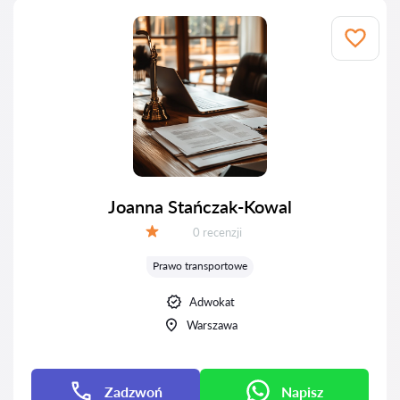
Joanna Stańczak-Kowal
Recenzji:
0 recenzji
Ocena:
Prawo transportowe
Adwokat
Warszawa
Zadzwoń
Napisz