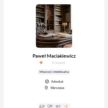
Paweł Maciakiewicz
Recenzji:
0 recenzji
Ocena:
Własność intelektualna
Adwokat
Warszawa
0
0
2