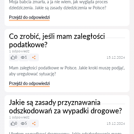
Moja babcia zmarła, a ja nie wiem, jak wygląda proces
dziedziczenia. Jakie są zasady dziedziczenia w Polsce?
Przejdź do odpowiedzi
Co zrobić, jeśli mam zaległości
podatkowe?
1 odpowiedź
0
1
15.12.2024
Mam zaległości podatkowe w Polsce. Jakie kroki muszę podjąć,
aby uregulować sytuację?
Przejdź do odpowiedzi
Jakie są zasady przyznawania
odszkodowań za wypadki drogowe?
1 odpowiedź
0
5
15.12.2024
Uległem wypadkowi drogowemu. Jakie odszkodowanie mogę