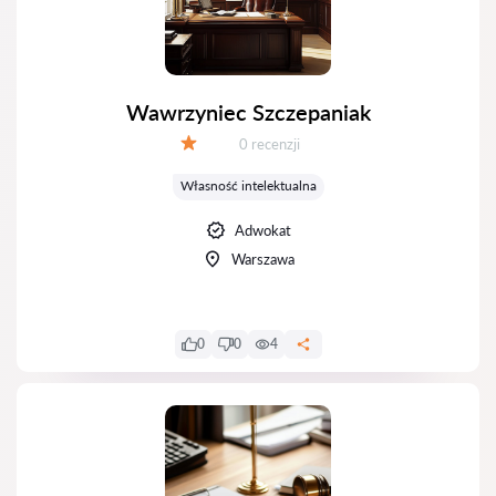
Wawrzyniec Szczepaniak
Recenzji:
0 recenzji
Ocena:
Własność intelektualna
Adwokat
Warszawa
0
0
4