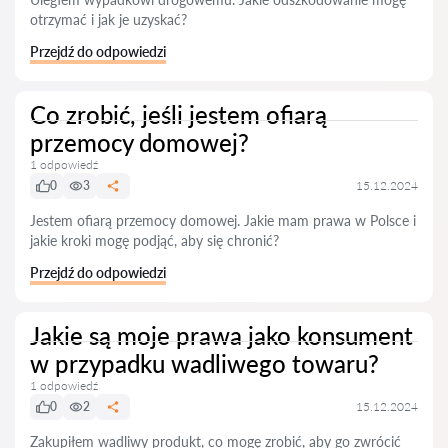
otrzymać i jak je uzyskać?
Przejdź do odpowiedzi
Co zrobić, jeśli jestem ofiarą
przemocy domowej?
1 odpowiedź
0
3
15.12.2024
Jestem ofiarą przemocy domowej. Jakie mam prawa w Polsce i
jakie kroki mogę podjąć, aby się chronić?
Przejdź do odpowiedzi
Jakie są moje prawa jako konsument
w przypadku wadliwego towaru?
1 odpowiedź
0
2
15.12.2024
Zakupiłem wadliwy produkt, co mogę zrobić, aby go zwrócić