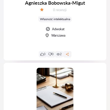
Agnieszka Bobowska-Migut
Recenzji:
0 recenzji
Ocena:
Własność intelektualna
Adwokat
Warszawa
0
0
2