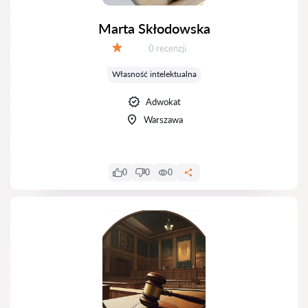
Marta Skłodowska
Recenzji:
0 recenzji
Ocena:
Własność intelektualna
Adwokat
Warszawa
0
0
0