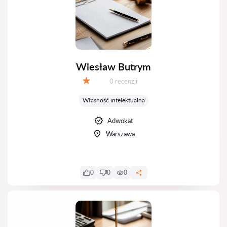
Wiesław Butrym
Recenzji:
0 recenzji
Ocena:
Własność intelektualna
Adwokat
Warszawa
0
0
0