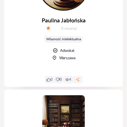
Paulina Jabłońska
Recenzji:
0 recenzji
Ocena:
Własność intelektualna
Adwokat
Warszawa
0
0
4