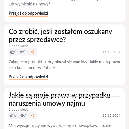
lub wymienić na nowy?
Przejdź do odpowiedzi
Co zrobić, jeśli zostałem oszukany
przez sprzedawcę?
1 odpowiedź
0
1
15.12.2024
Zakupiłem produkt, który okazał się wadliwy. Jakie mam prawa
jako konsument w Polsce?
Przejdź do odpowiedzi
Jakie są moje prawa w przypadku
naruszenia umowy najmu
1 odpowiedź
0
7
15.12.2024
Mój wynajmujący nie wywiązuje się z obowiązków, np. nie