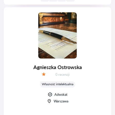
Agnieszka Ostrowska
Recenzji:
0 recenzji
Ocena:
Własność intelektualna
Adwokat
Warszawa