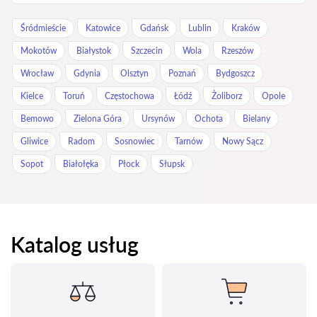
Śródmieście
Katowice
Gdańsk
Lublin
Kraków
Mokotów
Białystok
Szczecin
Wola
Rzeszów
Wrocław
Gdynia
Olsztyn
Poznań
Bydgoszcz
Kielce
Toruń
Częstochowa
Łódź
Żoliborz
Opole
Bemowo
Zielona Góra
Ursynów
Ochota
Bielany
Gliwice
Radom
Sosnowiec
Tarnów
Nowy Sącz
Sopot
Białołęka
Płock
Słupsk
Katalog usług