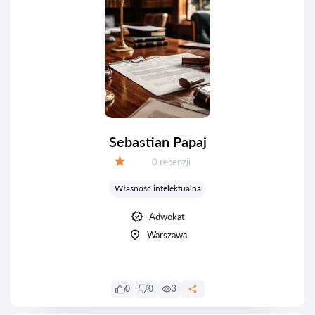
Sebastian Papaj
Recenzji:
0 recenzji
Ocena:
Własność intelektualna
Adwokat
Warszawa
0
0
3