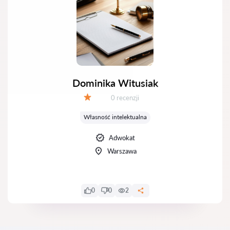
Dominika Witusiak
Recenzji:
0 recenzji
Ocena:
Własność intelektualna
Adwokat
Warszawa
0
0
2