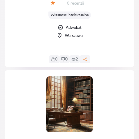
Recenzji:
0 recenzji
Ocena:
Własność intelektualna
Adwokat
Warszawa
0
0
2