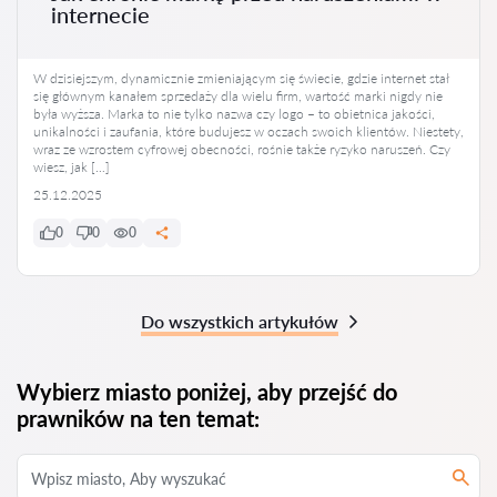
internecie
W dzisiejszym, dynamicznie zmieniającym się świecie, gdzie internet stał
się głównym kanałem sprzedaży dla wielu firm, wartość marki nigdy nie
była wyższa. Marka to nie tylko nazwa czy logo – to obietnica jakości,
unikalności i zaufania, które budujesz w oczach swoich klientów. Niestety,
wraz ze wzrostem cyfrowej obecności, rośnie także ryzyko naruszeń. Czy
wiesz, jak […]
25.12.2025
0
0
0
Do wszystkich artykułów
Wybierz miasto poniżej, aby przejść do
prawników na ten temat: