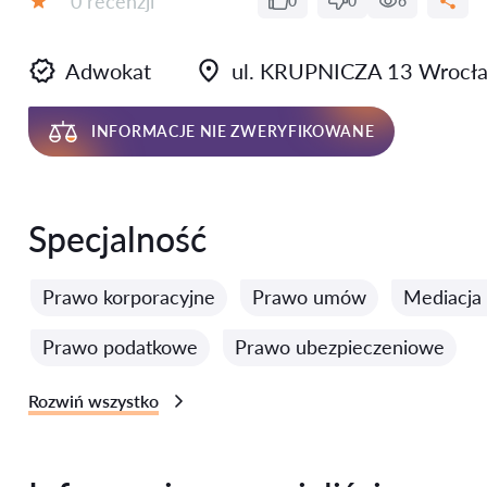
0 recenzji
0
0
6
Ocena:
Adwokat
ul. KRUPNICZA 13 Wrocła
INFORMACJE NIE ZWERYFIKOWANE
Specjalność
Prawo korporacyjne
Prawo umów
Mediacja i
Prawo podatkowe
Prawo ubezpieczeniowe
Rozwiń wszystko