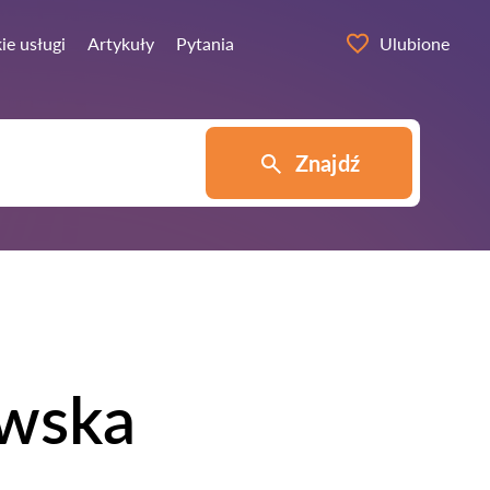
ie usługi
Artykuły
Pytania
Ulubione
Znajdź
owska