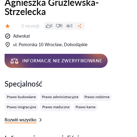
Agnieszka Gruźlewska-
Strzelecka
Recenzji:
0 recenzji
0
0
3
Ocena:
Adwokat
ul. Pomorska 10 Wrocław, Dolnośląskie
INFORMACJE NIE ZWERYFIKOWANE
Specjalność
Prawo budowlane
Prawo administracyjne
Prawo rodzinne
Prawo imigracyjne
Prawo medyczne
Prawo karne
Rozwiń wszystko