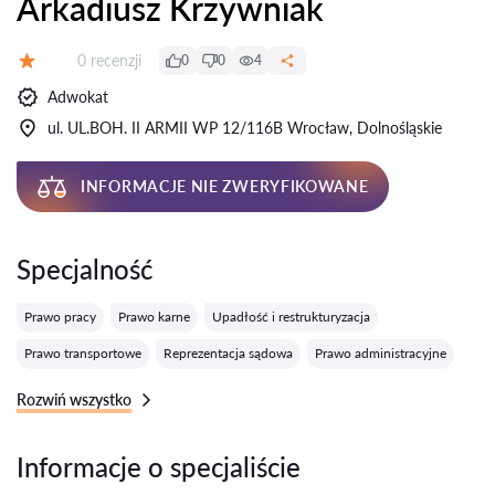
Arkadiusz Krzywniak
Recenzji:
0 recenzji
0
0
4
Ocena:
Adwokat
ul. UL.BOH. II ARMII WP 12/116B Wrocław, Dolnośląskie
INFORMACJE NIE ZWERYFIKOWANE
Specjalność
Prawo pracy
Prawo karne
Upadłość i restrukturyzacja
Prawo transportowe
Reprezentacja sądowa
Prawo administracyjne
Rozwiń wszystko
Informacje o specjaliście