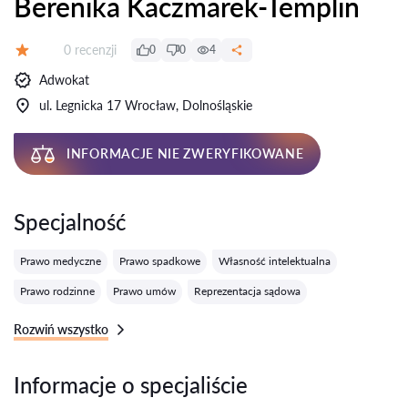
Berenika Kaczmarek-Templin
Recenzji:
0 recenzji
0
0
4
Ocena:
Adwokat
ul. Legnicka 17 Wrocław, Dolnośląskie
INFORMACJE NIE ZWERYFIKOWANE
Specjalność
Prawo medyczne
Prawo spadkowe
Własność intelektualna
Prawo rodzinne
Prawo umów
Reprezentacja sądowa
Rozwiń wszystko
Informacje o specjaliście