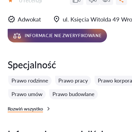
0 recenzji
0
0
3
Ocena:
Adwokat
ul. Księcia Witolda 49 Wr
INFORMACJE NIE ZWERYFIKOWANE
Specjalność
Prawo rodzinne
Prawo pracy
Prawo korpora
Prawo umów
Prawo budowlane
Rozwiń wszystko